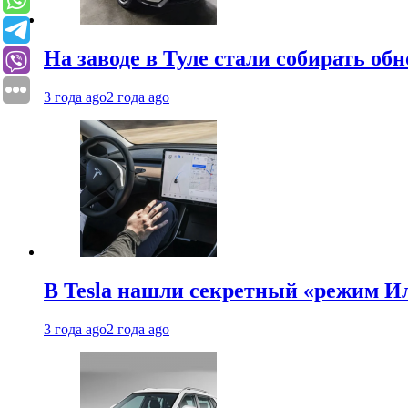
На заводе в Туле стали собирать об
3 года ago
2 года ago
В Tesla нашли секретный «режим Ил
3 года ago
2 года ago