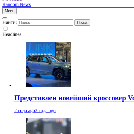
Random News
Menu
Найти:
Headlines
Представлен новейший кроссовер V
2 года ago
2 года ago