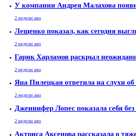
У компании Андрея Малахова появ
2 недели ago
Лещенко показал, как сегодня выгл
2 недели ago
Гарик Харламов раскрыл неожиданн
2 недели ago
Яна Пилецкая ответила на слухи об
2 недели ago
Дженнифер Лопес показала себя бе
2 недели ago
Актриса Аксенова рассказала о тяж