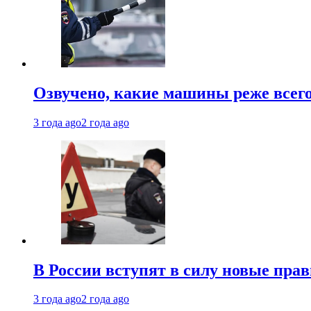
Озвучено, какие машины реже все
3 года ago
2 года ago
В России вступят в силу новые прав
3 года ago
2 года ago