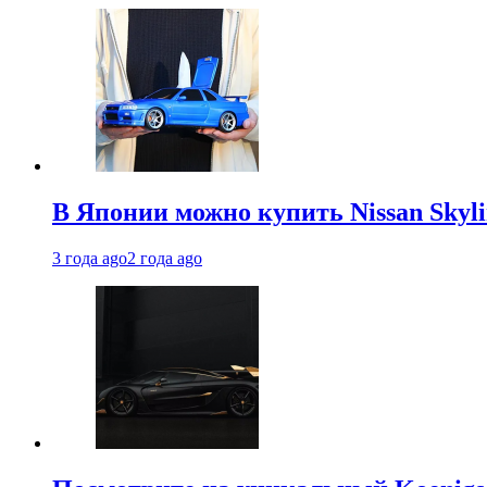
В Японии можно купить Nissan Skyli
3 года ago
2 года ago