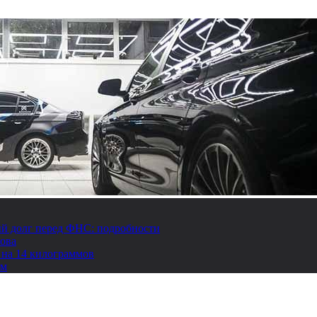
й долг перед ФНС: подробности
това
 на 14 килограммов
ом