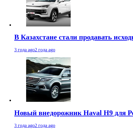
В Казахстане стали продавать исхо
3 года ago
2 года ago
Новый внедорожник Haval H9 для Ро
3 года ago
2 года ago