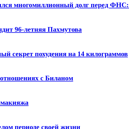
ился многомиллионный долг перед ФНС:
ядит 96-летняя Пахмутова
ый секрет похудения на 14 килограммов
 отношениях с Биланом
з макияжа
елом периоде своей жизни