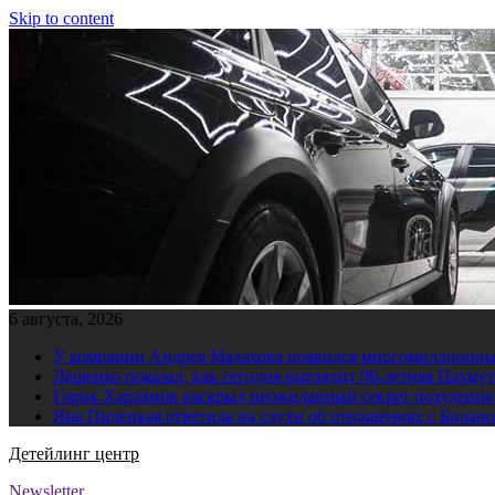
Skip to content
6 августа, 2026
У компании Андрея Малахова появился многомиллионны
Лещенко показал, как сегодня выглядит 96-летняя Пахму
Гарик Харламов раскрыл неожиданный секрет похудения
Яна Пилецкая ответила на слухи об отношениях с Билан
Детейлинг центр
Newsletter