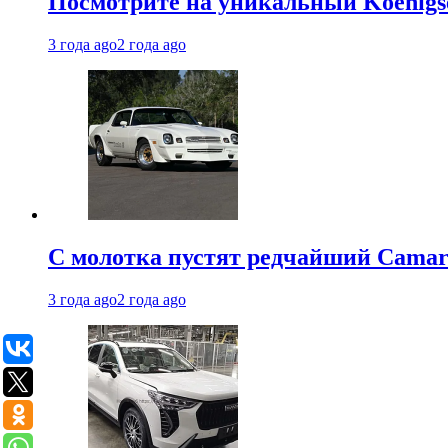
Посмотрите на уникальный Koenigseg
3 года ago
2 года ago
С молотка пустят редчайший Camaro
3 года ago
2 года ago