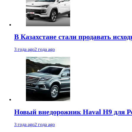
В Казахстане стали продавать исхо
3 года ago
2 года ago
Новый внедорожник Haval H9 для Ро
3 года ago
2 года ago