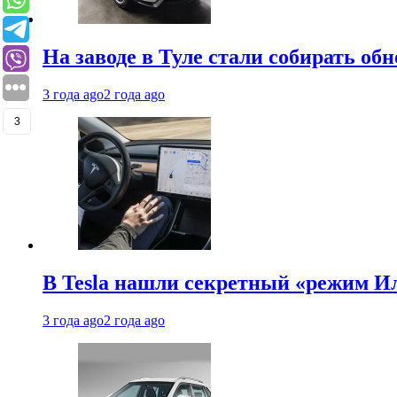
На заводе в Туле стали собирать об
3 года ago
2 года ago
3
В Tesla нашли секретный «режим Ил
3 года ago
2 года ago