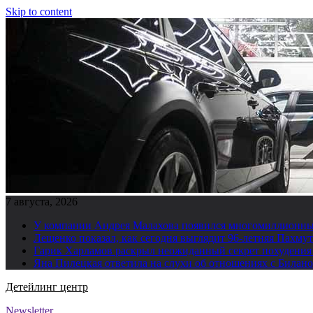
Skip to content
7 августа, 2026
У компании Андрея Малахова появился многомиллионны
Лещенко показал, как сегодня выглядит 96-летняя Пахму
Гарик Харламов раскрыл неожиданный секрет похудения
Яна Пилецкая ответила на слухи об отношениях с Билан
Детейлинг центр
Newsletter