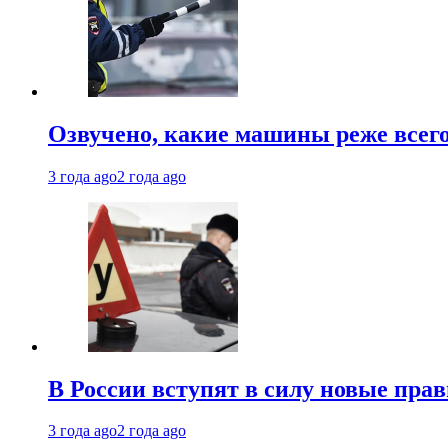
Озвучено, какие машины реже все
3 года ago
2 года ago
В России вступят в силу новые прав
3 года ago
2 года ago