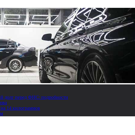
й долг перед ФНС: подробности
това
 на 14 килограммов
ом