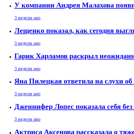
У компании Андрея Малахова появ
3 недели ago
Лещенко показал, как сегодня выгл
3 недели ago
Гарик Харламов раскрыл неожиданн
3 недели ago
Яна Пилецкая ответила на слухи об
3 недели ago
Дженнифер Лопес показала себя бе
3 недели ago
Актриса Аксенова рассказала о тяж