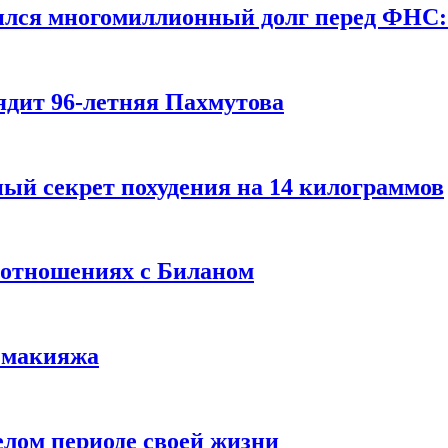
ился многомиллионный долг перед ФНС:
ядит 96-летняя Пахмутова
ый секрет похудения на 14 килограммов
 отношениях с Биланом
з макияжа
елом периоде своей жизни