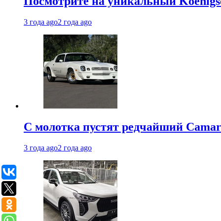
Посмотрите на уникальный Koenigseg
3 года ago
2 года ago
С молотка пустят редчайший Camaro
3 года ago
2 года ago