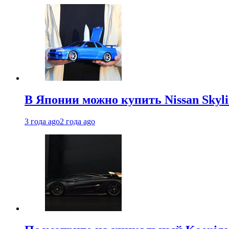
В Японии можно купить Nissan Skyli
3 года ago
2 года ago