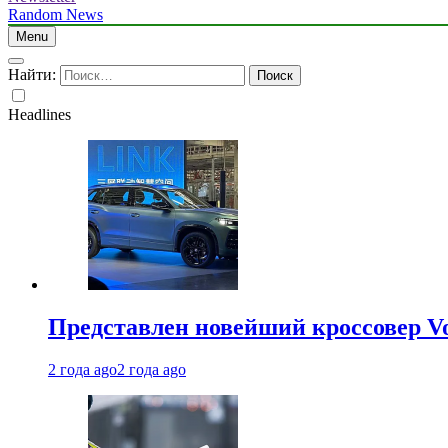
Random News
Menu
Найти:
Headlines
Представлен новейший кроссовер V
2 года ago
2 года ago