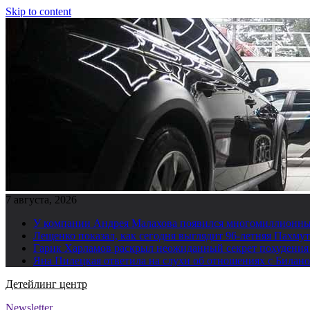
Skip to content
7 августа, 2026
У компании Андрея Малахова появился многомиллионны
Лещенко показал, как сегодня выглядит 96-летняя Пахму
Гарик Харламов раскрыл неожиданный секрет похудения
Яна Пилецкая ответила на слухи об отношениях с Билан
Детейлинг центр
Newsletter