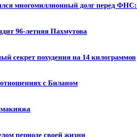
ился многомиллионный долг перед ФНС:
ядит 96-летняя Пахмутова
ый секрет похудения на 14 килограммов
 отношениях с Биланом
з макияжа
елом периоде своей жизни