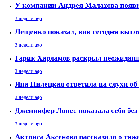
У компании Андрея Малахова появ
3 недели ago
Лещенко показал, как сегодня выгл
3 недели ago
Гарик Харламов раскрыл неожиданн
3 недели ago
Яна Пилецкая ответила на слухи об
3 недели ago
Дженнифер Лопес показала себя бе
3 недели ago
Актриса Аксенова рассказала о тяж