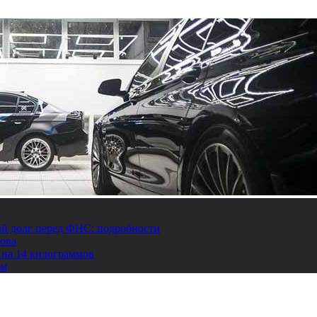
й долг перед ФНС: подробности
това
 на 14 килограммов
ом