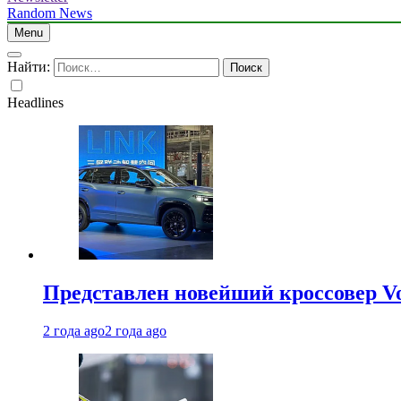
Random News
Menu
Найти:
Headlines
Представлен новейший кроссовер V
2 года ago
2 года ago