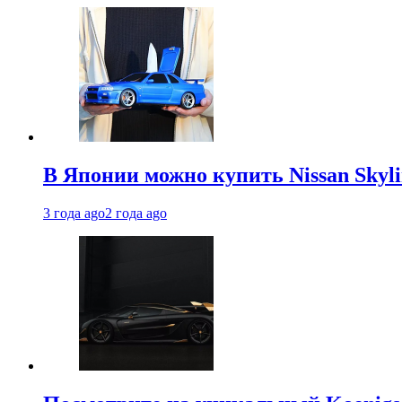
В Японии можно купить Nissan Skyli
3 года ago
2 года ago