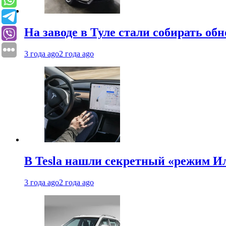
На заводе в Туле стали собирать об
3 года ago
2 года ago
В Tesla нашли секретный «режим Ил
3 года ago
2 года ago