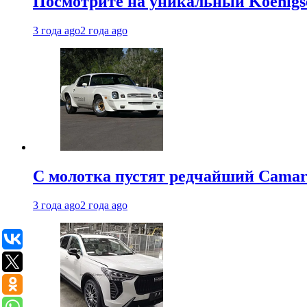
Посмотрите на уникальный Koenigseg
3 года ago
2 года ago
С молотка пустят редчайший Camaro
3 года ago
2 года ago