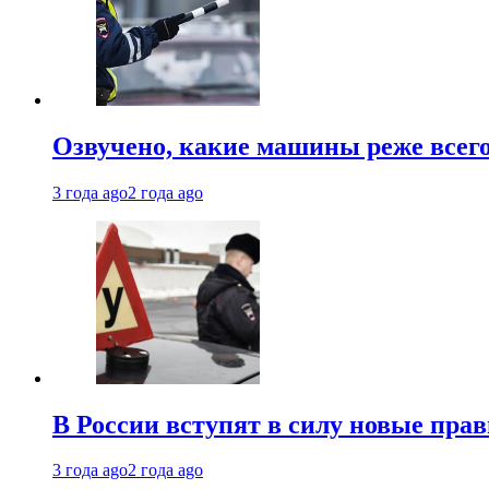
Озвучено, какие машины реже все
3 года ago
2 года ago
В России вступят в силу новые прав
3 года ago
2 года ago