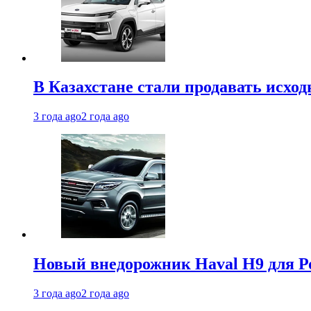
В Казахстане стали продавать исхо
3 года ago
2 года ago
Новый внедорожник Haval H9 для Ро
3 года ago
2 года ago