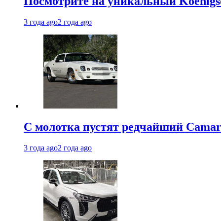
Посмотрите на уникальный Koenigseg
3 года ago
2 года ago
С молотка пустят редчайший Camaro
3 года ago
2 года ago