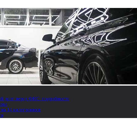
й долг перед ФНС: подробности
това
 на 14 килограммов
ом