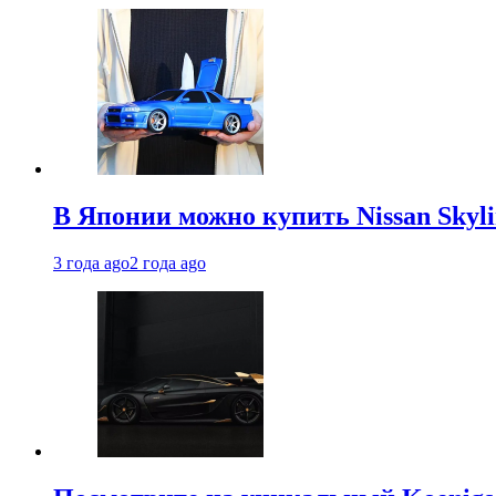
В Японии можно купить Nissan Skyli
3 года ago
2 года ago