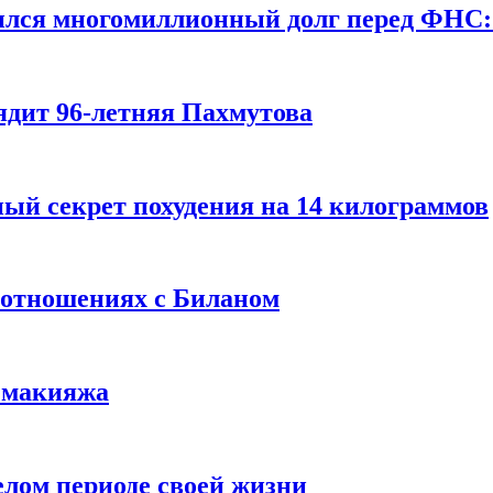
ился многомиллионный долг перед ФНС:
ядит 96-летняя Пахмутова
ый секрет похудения на 14 килограммов
 отношениях с Биланом
з макияжа
елом периоде своей жизни