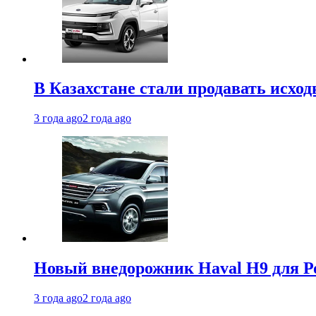
В Казахстане стали продавать исхо
3 года ago
2 года ago
Новый внедорожник Haval H9 для Ро
3 года ago
2 года ago