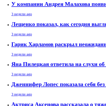
У компании Андрея Малахова появ
3 недели ago
Лещенко показал, как сегодня выгл
3 недели ago
Гарик Харламов раскрыл неожиданн
3 недели ago
Яна Пилецкая ответила на слухи об
3 недели ago
Дженнифер Лопес показала себя бе
3 недели ago
Актриса Аксенова рассказала о тяж