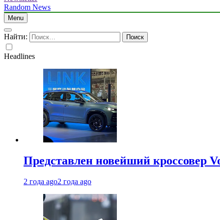
Random News
Menu
Найти:
Headlines
Представлен новейший кроссовер V
2 года ago
2 года ago