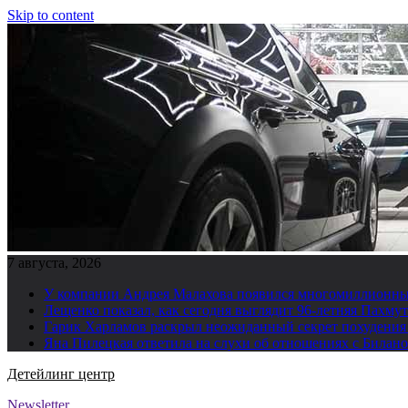
Skip to content
7 августа, 2026
У компании Андрея Малахова появился многомиллионны
Лещенко показал, как сегодня выглядит 96-летняя Пахму
Гарик Харламов раскрыл неожиданный секрет похудения
Яна Пилецкая ответила на слухи об отношениях с Билан
Детейлинг центр
Newsletter