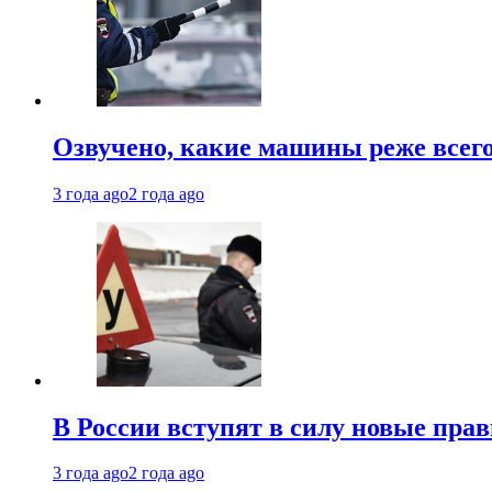
Озвучено, какие машины реже все
3 года ago
2 года ago
В России вступят в силу новые прав
3 года ago
2 года ago