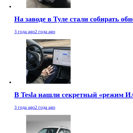
На заводе в Туле стали собирать об
3 года ago
2 года ago
В Tesla нашли секретный «режим Ил
3 года ago
2 года ago