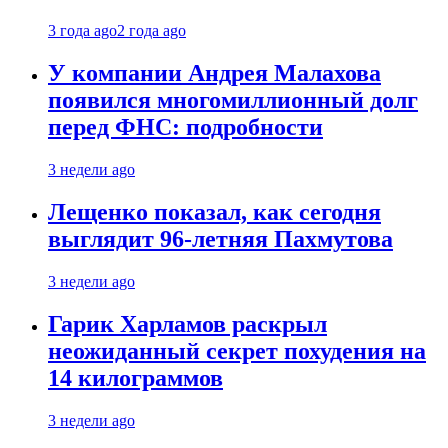
3 года ago
2 года ago
У компании Андрея Малахова
появился многомиллионный долг
перед ФНС: подробности
3 недели ago
Лещенко показал, как сегодня
выглядит 96-летняя Пахмутова
3 недели ago
Гарик Харламов раскрыл
неожиданный секрет похудения на
14 килограммов
3 недели ago