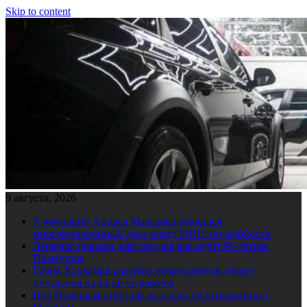
Skip to content
9 августа, 2026
У компании Андрея Малахова появился
многомиллионный долг перед ФНС: подробности
Лещенко показал, как сегодня выглядит 96-летняя
Пахмутова
Гарик Харламов раскрыл неожиданный секрет
похудения на 14 килограммов
Яна Пилецкая ответила на слухи об отношениях с