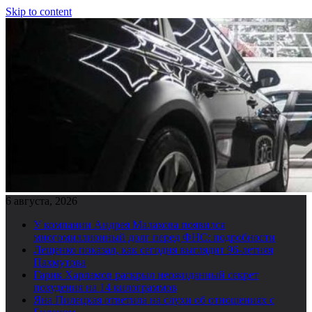
Skip to content
6 августа, 2026
У компании Андрея Малахова появился
многомиллионный долг перед ФНС: подробности
Лещенко показал, как сегодня выглядит 96-летняя
Пахмутова
Гарик Харламов раскрыл неожиданный секрет
похудения на 14 килограммов
Яна Пилецкая ответила на слухи об отношениях с