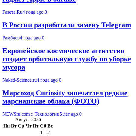
Газета.Ru
4 года ago
0
В России разработали замену Telegram
Рамблер
4 года ago
0
Европейское космическое агентство
создает орбитальную службу по уборке
мусора
Naked-Science.ru
4 года ago
0
Марсоход Curiosity запечатлел редкие
марсианские облака (ФОТО)
NEWSru.com :: Технологии
5 лет ago
0
Август 2026
Пн
Вт
Ср
Чт
Пт
Сб
Вс
1
2