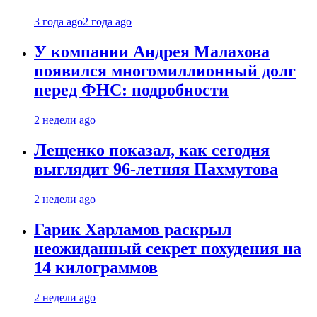
3 года ago
2 года ago
У компании Андрея Малахова
появился многомиллионный долг
перед ФНС: подробности
2 недели ago
Лещенко показал, как сегодня
выглядит 96-летняя Пахмутова
2 недели ago
Гарик Харламов раскрыл
неожиданный секрет похудения на
14 килограммов
2 недели ago