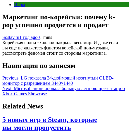
Игры
Маркетинг по-корейски: почему k-
pop успешно продается и продает
Sostav.ru
1 год ago
0
1 mins
Корейская волна «халлю» накрыла весь мир. И даже если
вы еще не являетесь фанатом корейской поп-музыки,
рассмотреть феномен стоит со стороны маркетинга.
Навигация по записям
Previous:
LG показала 34-дюймовый изогнутый OLED-
монитор с разрешением 3440×1440
Next:
Microsoft анонсировала большую летнюю презентацию
Xbox Games Showcase
Related News
5 новых игр в Steam, которые
вы могли пропустить