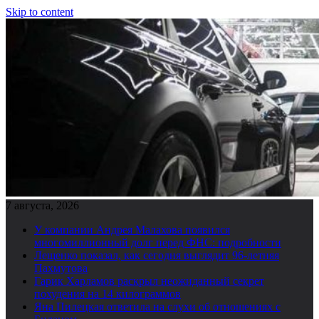
Skip to content
7 августа, 2026
У компании Андрея Малахова появился
многомиллионный долг перед ФНС: подробности
Лещенко показал, как сегодня выглядит 96-летняя
Пахмутова
Гарик Харламов раскрыл неожиданный секрет
похудения на 14 килограммов
Яна Пилецкая ответила на слухи об отношениях с