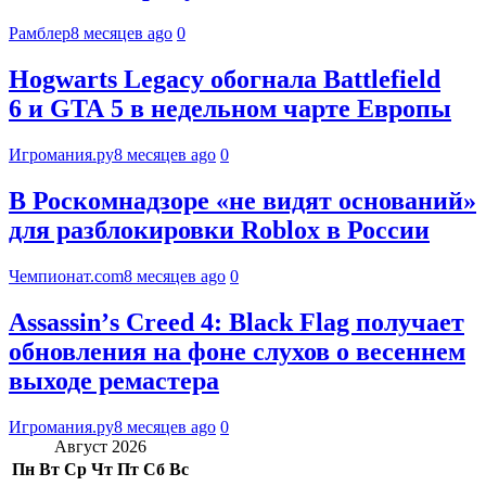
Рамблер
8 месяцев ago
0
Hogwarts Legacy обогнала Battlefield
6 и GTA 5 в недельном чарте Европы
Игромания.ру
8 месяцев ago
0
В Роскомнадзоре «не видят оснований»
для разблокировки Roblox в России
Чемпионат.com
8 месяцев ago
0
Assassinʼs Creed 4: Black Flag получает
обновления на фоне слухов о весеннем
выходе ремастера
Игромания.ру
8 месяцев ago
0
Август 2026
Пн
Вт
Ср
Чт
Пт
Сб
Вс