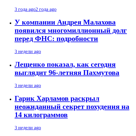
3 года ago
2 года ago
У компании Андрея Малахова
появился многомиллионный долг
перед ФНС: подробности
3 недели ago
Лещенко показал, как сегодня
выглядит 96-летняя Пахмутова
3 недели ago
Гарик Харламов раскрыл
неожиданный секрет похудения на
14 килограммов
3 недели ago