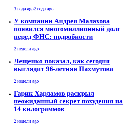
3 года ago
2 года ago
У компании Андрея Малахова
появился многомиллионный долг
перед ФНС: подробности
2 недели ago
Лещенко показал, как сегодня
выглядит 96-летняя Пахмутова
2 недели ago
Гарик Харламов раскрыл
неожиданный секрет похудения на
14 килограммов
2 недели ago