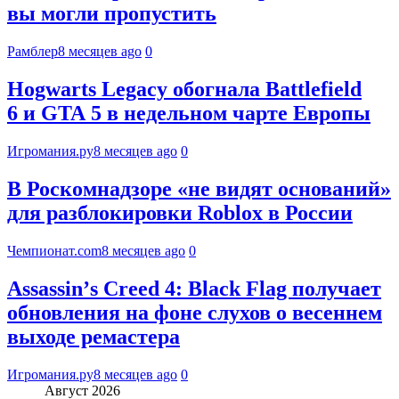
вы могли пропустить
Рамблер
8 месяцев ago
0
Hogwarts Legacy обогнала Battlefield
6 и GTA 5 в недельном чарте Европы
Игромания.ру
8 месяцев ago
0
В Роскомнадзоре «не видят оснований»
для разблокировки Roblox в России
Чемпионат.com
8 месяцев ago
0
Assassinʼs Creed 4: Black Flag получает
обновления на фоне слухов о весеннем
выходе ремастера
Игромания.ру
8 месяцев ago
0
Август 2026