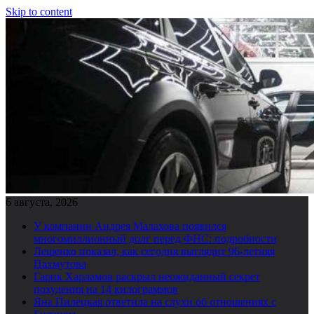
Skip to content
6 августа, 2026
У компании Андрея Малахова появился
многомиллионный долг перед ФНС: подробности
Лещенко показал, как сегодня выглядит 96-летняя
Пахмутова
Гарик Харламов раскрыл неожиданный секрет
похудения на 14 килограммов
Яна Пилецкая ответила на слухи об отношениях с