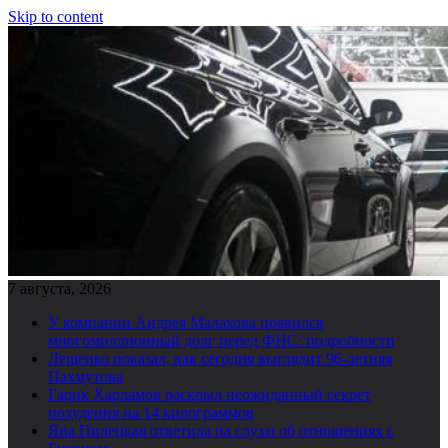
Skip to content
7 августа, 2026
У компании Андрея Малахова появился
многомиллионный долг перед ФНС: подробности
Лещенко показал, как сегодня выглядит 96-летняя
Пахмутова
Гарик Харламов раскрыл неожиданный секрет
похудения на 14 килограммов
Яна Пилецкая ответила на слухи об отношениях с