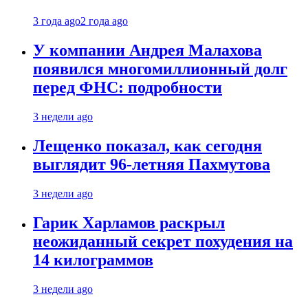
3 года ago
2 года ago
У компании Андрея Малахова
появился многомиллионный долг
перед ФНС: подробности
3 недели ago
Лещенко показал, как сегодня
выглядит 96-летняя Пахмутова
3 недели ago
Гарик Харламов раскрыл
неожиданный секрет похудения на
14 килограммов
3 недели ago