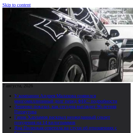
Skip to content
7 августа, 2026
У компании Андрея Малахова появился
многомиллионный долг перед ФНС: подробности
Лещенко показал, как сегодня выглядит 96-летняя
Пахмутова
Гарик Харламов раскрыл неожиданный секрет
похудения на 14 килограммов
Яна Пилецкая ответила на слухи об отношениях с