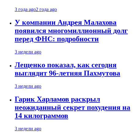
3 года ago
2 года ago
У компании Андрея Малахова
появился многомиллионный долг
перед ФНС: подробности
3 недели ago
Лещенко показал, как сегодня
выглядит 96-летняя Пахмутова
3 недели ago
Гарик Харламов раскрыл
неожиданный секрет похудения на
14 килограммов
3 недели ago