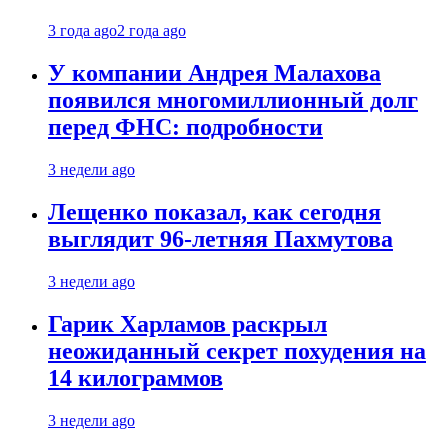
3 года ago
2 года ago
У компании Андрея Малахова
появился многомиллионный долг
перед ФНС: подробности
3 недели ago
Лещенко показал, как сегодня
выглядит 96-летняя Пахмутова
3 недели ago
Гарик Харламов раскрыл
неожиданный секрет похудения на
14 килограммов
3 недели ago