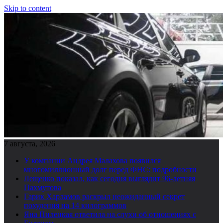
Skip to content
7 августа, 2026
У компании Андрея Малахова появился
многомиллионный долг перед ФНС: подробности
Лещенко показал, как сегодня выглядит 96-летняя
Пахмутова
Гарик Харламов раскрыл неожиданный секрет
похудения на 14 килограммов
Яна Пилецкая ответила на слухи об отношениях с