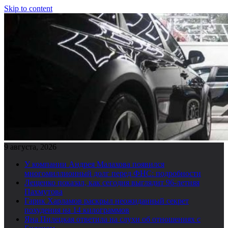
Skip to content
9 августа, 2026
У компании Андрея Малахова появился
многомиллионный долг перед ФНС: подробности
Лещенко показал, как сегодня выглядит 96-летняя
Пахмутова
Гарик Харламов раскрыл неожиданный секрет
похудения на 14 килограммов
Яна Пилецкая ответила на слухи об отношениях с