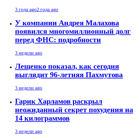
3 года ago
2 года ago
У компании Андрея Малахова
появился многомиллионный долг
перед ФНС: подробности
3 недели ago
Лещенко показал, как сегодня
выглядит 96-летняя Пахмутова
3 недели ago
Гарик Харламов раскрыл
неожиданный секрет похудения на
14 килограммов
3 недели ago