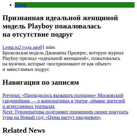
Люди
Признанная идеальной женщиной
модель Playboy пожаловалась
на отсутствие подруг
Lenta.ru
2 года ago
0
1 mins
Бразильская модель Джанаина Празерес, которую журнал
Playboy признал «идеальной женщиной», пожаловалась
на мужчин, которые «воспринимают ее как объект»
и завистливых подруг.
Навигация по записям
Previous:
«Приходилось вызывать полицию» Московский
гардеробщик — о корпоративах в театре, обмане зрителей
и агрессивных театралах
Next:
Туроператоры подгоняют приморцев скорее покупать
туры на Новый год: «Цены растут ежедневно»
Related News