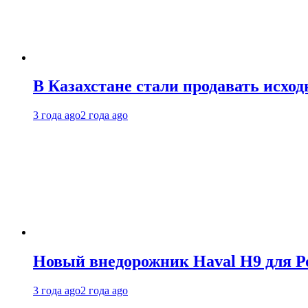
В Казахстане стали продавать исхо
3 года ago
2 года ago
Новый внедорожник Haval H9 для Ро
3 года ago
2 года ago