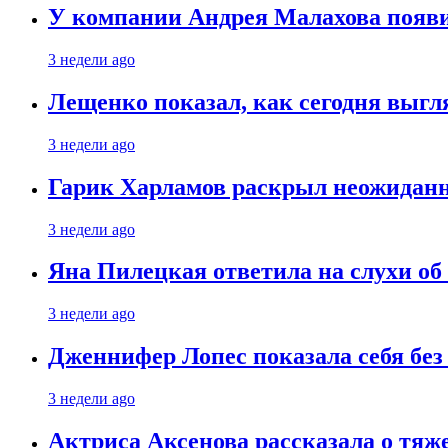
У компании Андрея Малахова появ
3 недели ago
Лещенко показал, как сегодня выгл
3 недели ago
Гарик Харламов раскрыл неожиданн
3 недели ago
Яна Пилецкая ответила на слухи об
3 недели ago
Дженнифер Лопес показала себя бе
3 недели ago
Актриса Аксенова рассказала о тяж