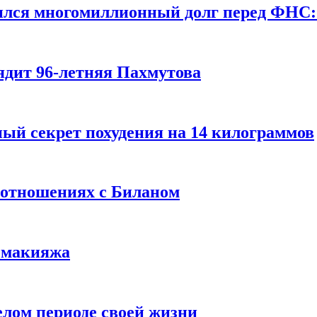
ился многомиллионный долг перед ФНС:
ядит 96-летняя Пахмутова
ый секрет похудения на 14 килограммов
 отношениях с Биланом
з макияжа
елом периоде своей жизни