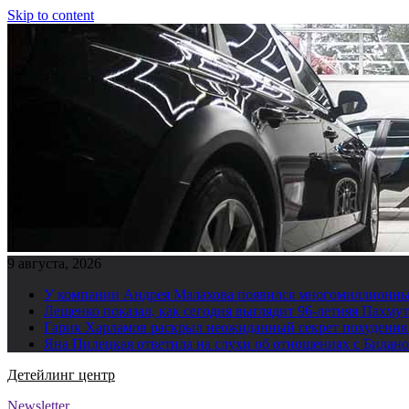
Skip to content
9 августа, 2026
У компании Андрея Малахова появился многомиллионны
Лещенко показал, как сегодня выглядит 96-летняя Пахму
Гарик Харламов раскрыл неожиданный секрет похудения
Яна Пилецкая ответила на слухи об отношениях с Билан
Детейлинг центр
Newsletter