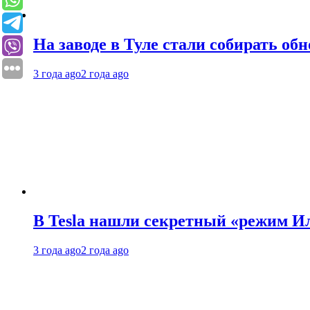
На заводе в Туле стали собирать об
3 года ago
2 года ago
В Tesla нашли секретный «режим Ил
3 года ago
2 года ago