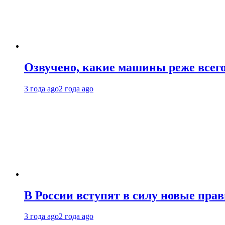
Озвучено, какие машины реже все
3 года ago
2 года ago
В России вступят в силу новые прав
3 года ago
2 года ago