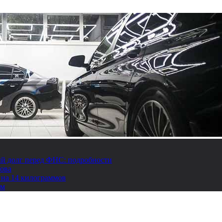
й долг перед ФНС: подробности
това
 на 14 килограммов
ом