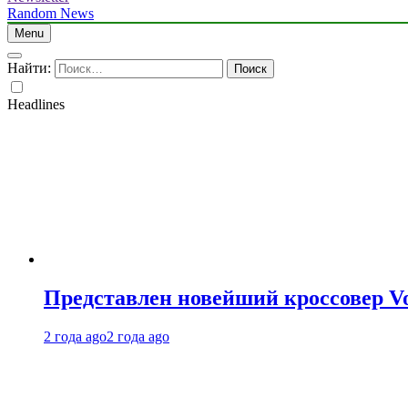
Random News
Menu
Найти:
Headlines
Представлен новейший кроссовер V
2 года ago
2 года ago