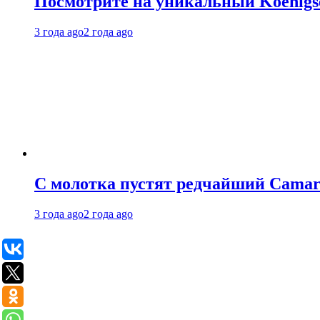
Посмотрите на уникальный Koenigseg
3 года ago
2 года ago
С молотка пустят редчайший Camaro
3 года ago
2 года ago