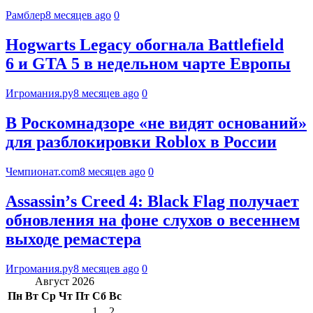
Рамблер
8 месяцев ago
0
Hogwarts Legacy обогнала Battlefield
6 и GTA 5 в недельном чарте Европы
Игромания.ру
8 месяцев ago
0
В Роскомнадзоре «не видят оснований»
для разблокировки Roblox в России
Чемпионат.com
8 месяцев ago
0
Assassinʼs Creed 4: Black Flag получает
обновления на фоне слухов о весеннем
выходе ремастера
Игромания.ру
8 месяцев ago
0
Август 2026
Пн
Вт
Ср
Чт
Пт
Сб
Вс
1
2