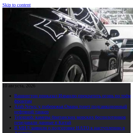
Skip to content
10 августа, 2026
Вашингтон приказал Израилю прекратить огонь по трём
фронтам
Arab News: у побережья Омана тонет подсанкционный
нефтяной танкер
Telegraph: камеры британских морских беспилотников
передавали данные в Китай
В МИД заявили о подготовке НАТО к наступлению в