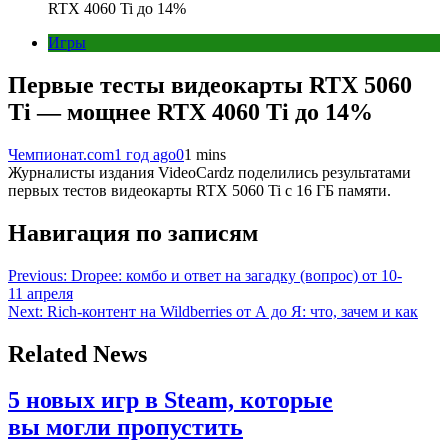
RTX 4060 Ti до 14%
Игры
Первые тесты видеокарты RTX 5060
Ti — мощнее RTX 4060 Ti до 14%
Чемпионат.com
1 год ago
0
1 mins
Журналисты издания VideoCardz поделились результатами
первых тестов видеокарты RTX 5060 Ti c 16 ГБ памяти.
Навигация по записям
Previous:
Dropee: комбо и ответ на загадку (вопрос) от 10-
11 апреля
Next:
Rich-контент на Wildberries от А до Я: что, зачем и как
Related News
5 новых игр в Steam, которые
вы могли пропустить