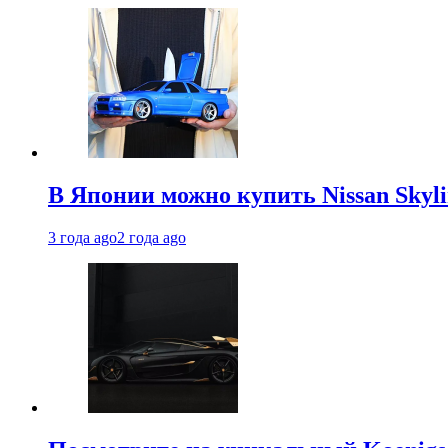
В Японии можно купить Nissan Skyli
3 года ago
2 года ago