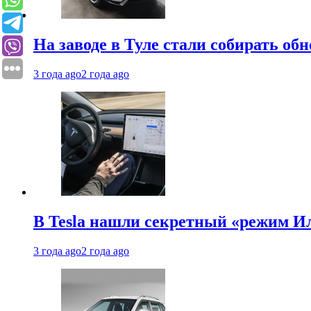
На заводе в Туле стали собирать об
3 года ago
2 года ago
В Tesla нашли секретный «режим Ил
3 года ago
2 года ago