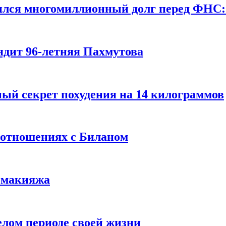
ился многомиллионный долг перед ФНС:
ядит 96-летняя Пахмутова
ый секрет похудения на 14 килограммов
 отношениях с Биланом
з макияжа
елом периоде своей жизни