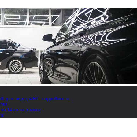
й долг перед ФНС: подробности
това
 на 14 килограммов
ом