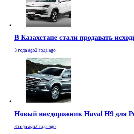
В Казахстане стали продавать исхо
3 года ago
2 года ago
Новый внедорожник Haval H9 для Ро
3 года ago
2 года ago