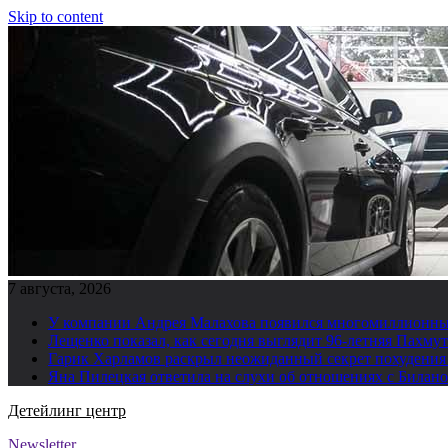
Skip to content
7 августа, 2026
У компании Андрея Малахова появился многомиллионны
Лещенко показал, как сегодня выглядит 96-летняя Пахму
Гарик Харламов раскрыл неожиданный секрет похудения
Яна Пилецкая ответила на слухи об отношениях с Билан
Детейлинг центр
Newsletter