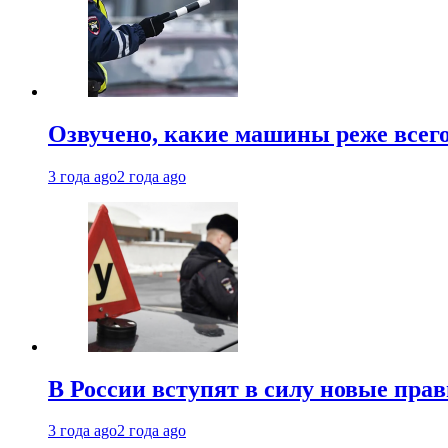
Озвучено, какие машины реже все
3 года ago
2 года ago
В России вступят в силу новые прав
3 года ago
2 года ago