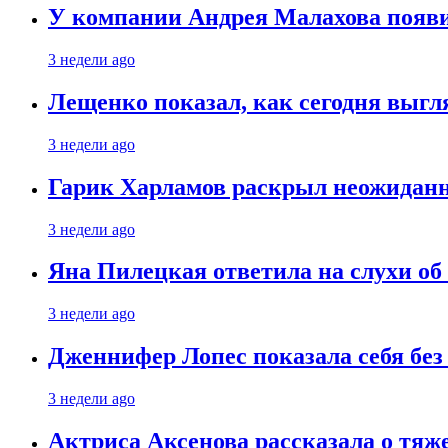
У компании Андрея Малахова появ
3 недели ago
Лещенко показал, как сегодня выгл
3 недели ago
Гарик Харламов раскрыл неожиданн
3 недели ago
Яна Пилецкая ответила на слухи об
3 недели ago
Дженнифер Лопес показала себя бе
3 недели ago
Актриса Аксенова рассказала о тяж