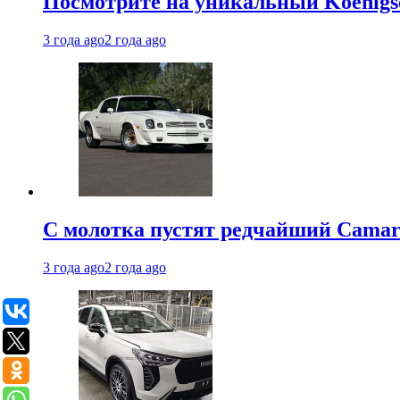
Посмотрите на уникальный Koenigseg
3 года ago
2 года ago
С молотка пустят редчайший Camaro
3 года ago
2 года ago