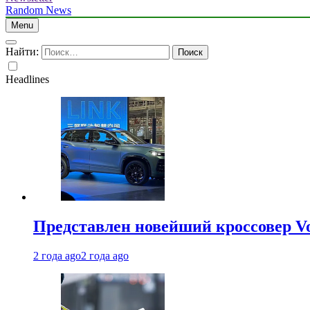
Random News
Menu
Найти:
Headlines
Представлен новейший кроссовер V
2 года ago
2 года ago