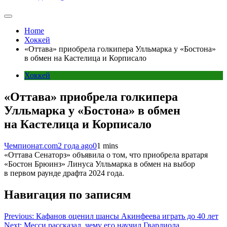
Home
Хоккей
«Оттава» приобрела голкипера Улльмарка у «Бостона»
в обмен на Кастелица и Корписало
Хоккей
«Оттава» приобрела голкипера
Улльмарка у «Бостона» в обмен
на Кастелица и Корписало
Чемпионат.com
2 года ago
0
1 mins
«Оттава Сенаторз» объявила о том, что приобрела вратаря
«Бостон Брюинз» Линуса Улльмарка в обмен на выбор
в первом раунде драфта 2024 года.
Навигация по записям
Previous:
Кафанов оценил шансы Акинфеева играть до 40 лет
Next:
Месси рассказал, чему его научил Гвардиола