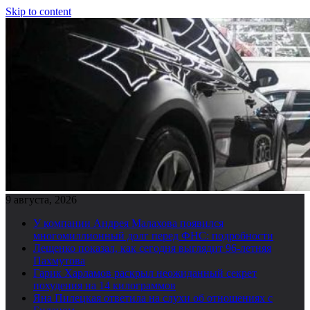
Skip to content
9 августа, 2026
У компании Андрея Малахова появился
многомиллионный долг перед ФНС: подробности
Лещенко показал, как сегодня выглядит 96-летняя
Пахмутова
Гарик Харламов раскрыл неожиданный секрет
похудения на 14 килограммов
Яна Пилецкая ответила на слухи об отношениях с