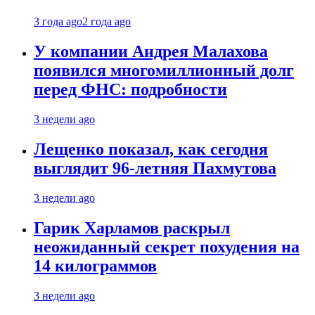
3 года ago
2 года ago
У компании Андрея Малахова
появился многомиллионный долг
перед ФНС: подробности
3 недели ago
Лещенко показал, как сегодня
выглядит 96-летняя Пахмутова
3 недели ago
Гарик Харламов раскрыл
неожиданный секрет похудения на
14 килограммов
3 недели ago