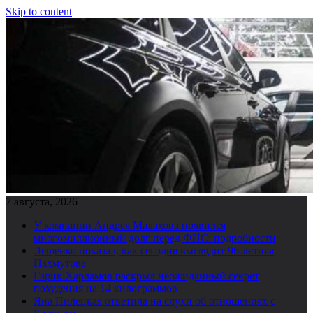
Skip to content
7 августа, 2026
У компании Андрея Малахова появился
многомиллионный долг перед ФНС: подробности
Лещенко показал, как сегодня выглядит 96-летняя
Пахмутова
Гарик Харламов раскрыл неожиданный секрет
похудения на 14 килограммов
Яна Пилецкая ответила на слухи об отношениях с