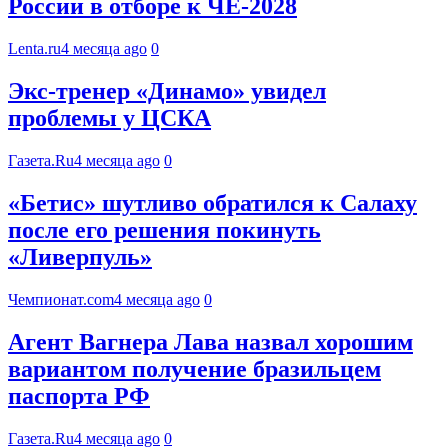
России в отборе к ЧЕ-2028
Lenta.ru
4 месяца ago
0
Экс-тренер «Динамо» увидел
проблемы у ЦСКА
Газета.Ru
4 месяца ago
0
«Бетис» шутливо обратился к Салаху
после его решения покинуть
«Ливерпуль»
Чемпионат.com
4 месяца ago
0
Агент Вагнера Лава назвал хорошим
вариантом получение бразильцем
паспорта РФ
Газета.Ru
4 месяца ago
0