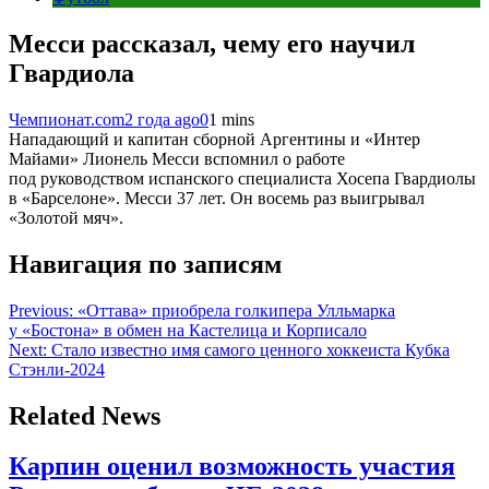
Месси рассказал, чему его научил
Гвардиола
Чемпионат.com
2 года ago
0
1 mins
Нападающий и капитан сборной Аргентины и «Интер
Майами» Лионель Месси вспомнил о работе
под руководством испанского специалиста Хосепа Гвардиолы
в «Барселоне». Месси 37 лет. Он восемь раз выигрывал
«Золотой мяч».
Навигация по записям
Previous:
«Оттава» приобрела голкипера Улльмарка
у «Бостона» в обмен на Кастелица и Корписало
Next:
Стало известно имя самого ценного хоккеиста Кубка
Стэнли-2024
Related News
Карпин оценил возможность участия