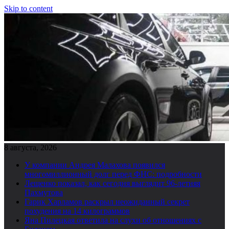
Skip to content
8 августа, 2026
У компании Андрея Малахова появился
многомиллионный долг перед ФНС: подробности
Лещенко показал, как сегодня выглядит 96-летняя
Пахмутова
Гарик Харламов раскрыл неожиданный секрет
похудения на 14 килограммов
Яна Пилецкая ответила на слухи об отношениях с