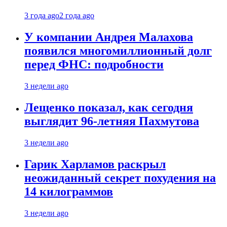
3 года ago
2 года ago
У компании Андрея Малахова
появился многомиллионный долг
перед ФНС: подробности
3 недели ago
Лещенко показал, как сегодня
выглядит 96-летняя Пахмутова
3 недели ago
Гарик Харламов раскрыл
неожиданный секрет похудения на
14 килограммов
3 недели ago