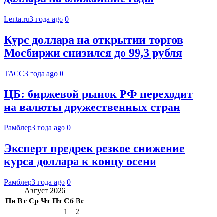
Lenta.ru
3 года ago
0
Курс доллара на открытии торгов
Мосбиржи снизился до 99,3 рубля
ТАСС
3 года ago
0
ЦБ: биржевой рынок РФ переходит
на валюты дружественных стран
Рамблер
3 года ago
0
Эксперт предрек резкое снижение
курса доллара к концу осени
Рамблер
3 года ago
0
Август 2026
Пн
Вт
Ср
Чт
Пт
Сб
Вс
1
2