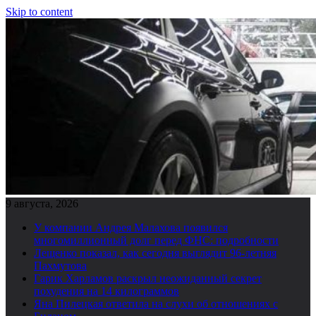
Skip to content
9 августа, 2026
У компании Андрея Малахова появился
многомиллионный долг перед ФНС: подробности
Лещенко показал, как сегодня выглядит 96-летняя
Пахмутова
Гарик Харламов раскрыл неожиданный секрет
похудения на 14 килограммов
Яна Пилецкая ответила на слухи об отношениях с