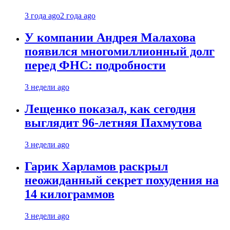
3 года ago
2 года ago
У компании Андрея Малахова
появился многомиллионный долг
перед ФНС: подробности
3 недели ago
Лещенко показал, как сегодня
выглядит 96-летняя Пахмутова
3 недели ago
Гарик Харламов раскрыл
неожиданный секрет похудения на
14 килограммов
3 недели ago