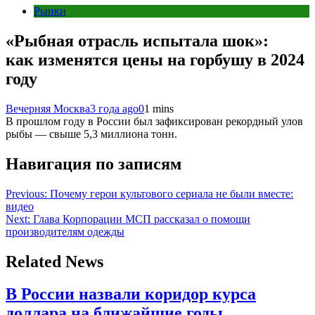
Рынки
«Рыбная отрасль испытала шок»:
как изменятся цены на горбушу в 2024
году
Вечерняя Москва
3 года ago
0
1 mins
В прошлом году в России был зафиксирован рекордный улов
рыбы — свыше 5,3 миллиона тонн.
Навигация по записям
Previous:
Почему герои культового сериала не были вместе:
видео
Next:
Глава Корпорации МСП рассказал о помощи
производителям одежды
Related News
В России назвали коридор курса
доллара на ближайшие годы