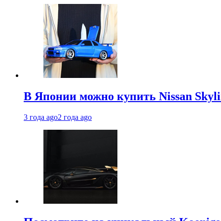
В Японии можно купить Nissan Skyli
3 года ago
2 года ago