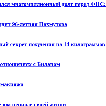
ился многомиллионный долг перед ФНС:
ядит 96-летняя Пахмутова
ый секрет похудения на 14 килограммов
 отношениях с Биланом
з макияжа
елом периоде своей жизни