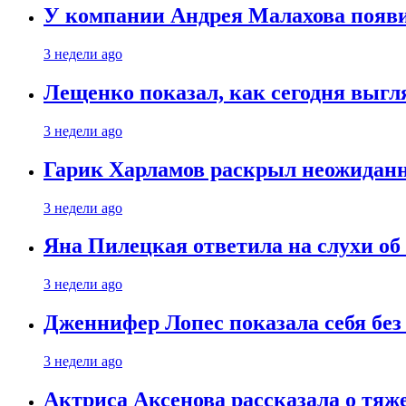
У компании Андрея Малахова появ
3 недели ago
Лещенко показал, как сегодня выгл
3 недели ago
Гарик Харламов раскрыл неожиданн
3 недели ago
Яна Пилецкая ответила на слухи об
3 недели ago
Дженнифер Лопес показала себя бе
3 недели ago
Актриса Аксенова рассказала о тяж