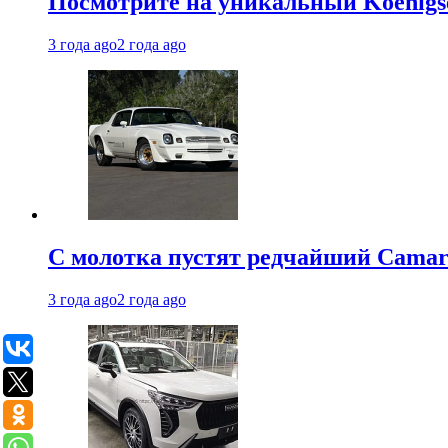
Посмотрите на уникальный Koenigseg
3 года ago
2 года ago
С молотка пустят редчайший Camaro
3 года ago
2 года ago