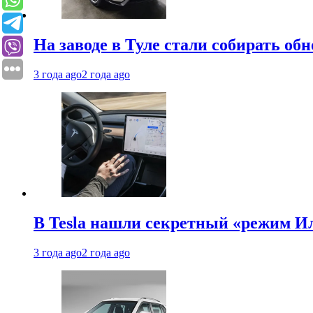
На заводе в Туле стали собирать об
3 года ago
2 года ago
В Tesla нашли секретный «режим Ил
3 года ago
2 года ago