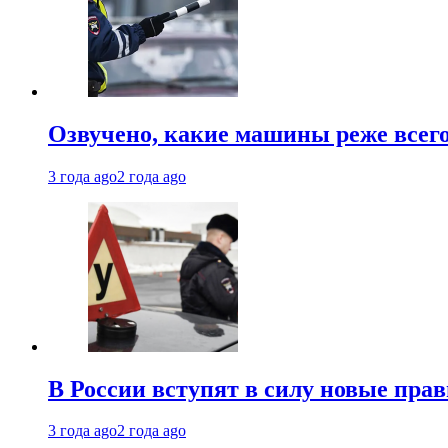
Озвучено, какие машины реже все
3 года ago
2 года ago
В России вступят в силу новые прав
3 года ago
2 года ago