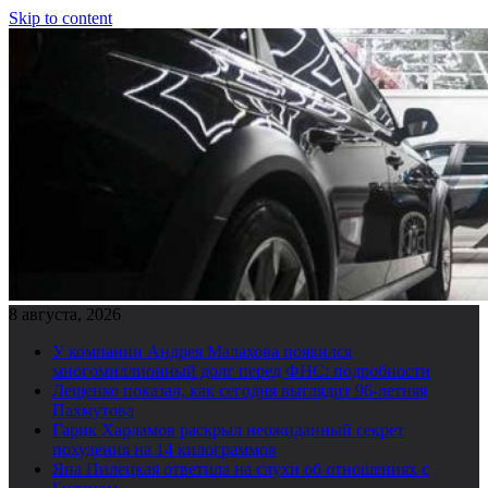
Skip to content
8 августа, 2026
У компании Андрея Малахова появился
многомиллионный долг перед ФНС: подробности
Лещенко показал, как сегодня выглядит 96-летняя
Пахмутова
Гарик Харламов раскрыл неожиданный секрет
похудения на 14 килограммов
Яна Пилецкая ответила на слухи об отношениях с