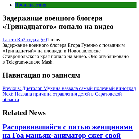
Происшествия
Задержание военного блогера
«Тринадцатого» попало на видео
Газета.Ru
2 года ago
0
1 mins
Задержание военного блогера Егора Гузенко с позывным
«Тринадцатый» на площади в Новопавловске
Ставропольского края попало на видео. Оно опубликовано
в Telegram-канале Mash.
Навигация по записям
Previous:
Диетолог Мухина назвала самый полезный виноград
Next:
Названа причина отравления детей в Саратовской
области
Related News
Расправившийся с пятью женщинами
на Гоа маньяк-аниматор сжег свой