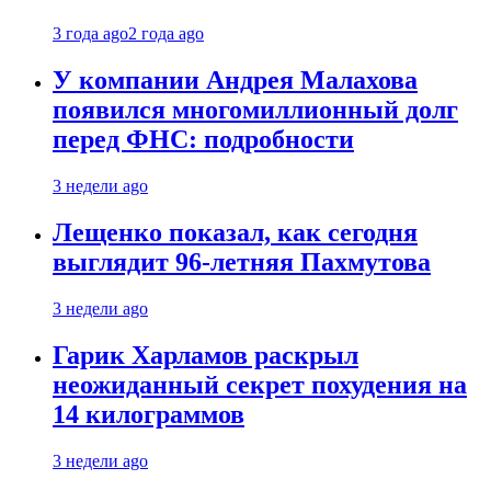
3 года ago
2 года ago
У компании Андрея Малахова
появился многомиллионный долг
перед ФНС: подробности
3 недели ago
Лещенко показал, как сегодня
выглядит 96-летняя Пахмутова
3 недели ago
Гарик Харламов раскрыл
неожиданный секрет похудения на
14 килограммов
3 недели ago