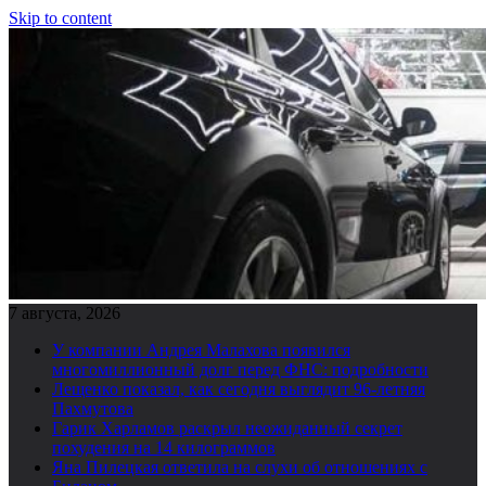
Skip to content
7 августа, 2026
У компании Андрея Малахова появился
многомиллионный долг перед ФНС: подробности
Лещенко показал, как сегодня выглядит 96-летняя
Пахмутова
Гарик Харламов раскрыл неожиданный секрет
похудения на 14 килограммов
Яна Пилецкая ответила на слухи об отношениях с