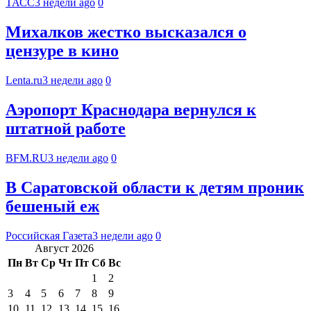
ТАСС
3 недели ago
0
Михалков жестко высказался о
цензуре в кино
Lenta.ru
3 недели ago
0
Аэропорт Краснодара вернулся к
штатной работе
BFM.RU
3 недели ago
0
В Саратовской области к детям проник
бешеный еж
Российская Газета
3 недели ago
0
Август 2026
Пн
Вт
Ср
Чт
Пт
Сб
Вс
1
2
3
4
5
6
7
8
9
10
11
12
13
14
15
16