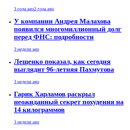
3 года ago
2 года ago
У компании Андрея Малахова
появился многомиллионный долг
перед ФНС: подробности
3 недели ago
Лещенко показал, как сегодня
выглядит 96-летняя Пахмутова
3 недели ago
Гарик Харламов раскрыл
неожиданный секрет похудения на
14 килограммов
3 недели ago