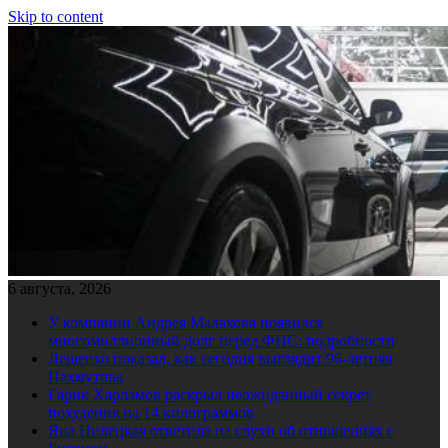
Skip to content
6 августа, 2026
У компании Андрея Малахова появился
многомиллионный долг перед ФНС: подробности
Лещенко показал, как сегодня выглядит 96-летняя
Пахмутова
Гарик Харламов раскрыл неожиданный секрет
похудения на 14 килограммов
Яна Пилецкая ответила на слухи об отношениях с