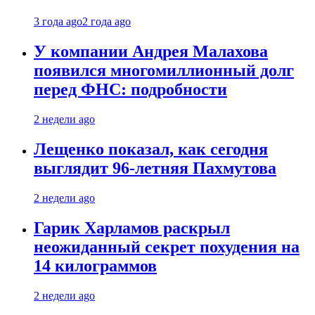
3 года ago
2 года ago
У компании Андрея Малахова
появился многомиллионный долг
перед ФНС: подробности
2 недели ago
Лещенко показал, как сегодня
выглядит 96-летняя Пахмутова
2 недели ago
Гарик Харламов раскрыл
неожиданный секрет похудения на
14 килограммов
2 недели ago