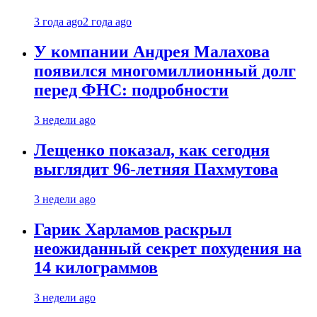
3 года ago
2 года ago
У компании Андрея Малахова
появился многомиллионный долг
перед ФНС: подробности
3 недели ago
Лещенко показал, как сегодня
выглядит 96-летняя Пахмутова
3 недели ago
Гарик Харламов раскрыл
неожиданный секрет похудения на
14 килограммов
3 недели ago