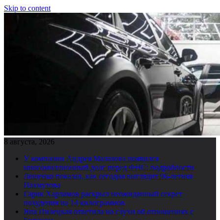
Skip to content
8 августа, 2026
У компании Андрея Малахова появился
многомиллионный долг перед ФНС: подробности
Лещенко показал, как сегодня выглядит 96-летняя
Пахмутова
Гарик Харламов раскрыл неожиданный секрет
похудения на 14 килограммов
Яна Пилецкая ответила на слухи об отношениях с