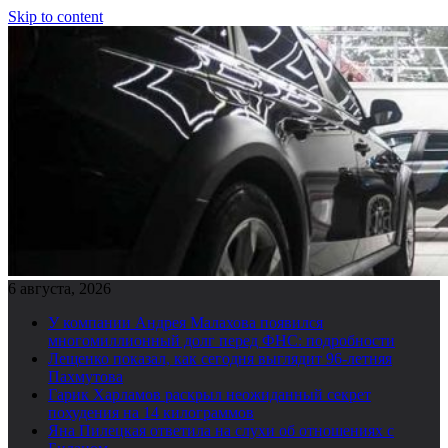
Skip to content
6 августа, 2026
У компании Андрея Малахова появился
многомиллионный долг перед ФНС: подробности
Лещенко показал, как сегодня выглядит 96-летняя
Пахмутова
Гарик Харламов раскрыл неожиданный секрет
похудения на 14 килограммов
Яна Пилецкая ответила на слухи об отношениях с