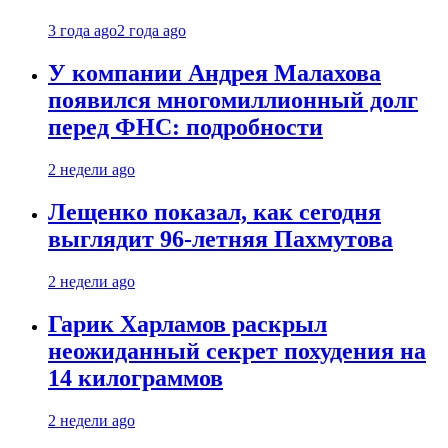
3 года ago
2 года ago
У компании Андрея Малахова
появился многомиллионный долг
перед ФНС: подробности
2 недели ago
Лещенко показал, как сегодня
выглядит 96-летняя Пахмутова
2 недели ago
Гарик Харламов раскрыл
неожиданный секрет похудения на
14 килограммов
2 недели ago