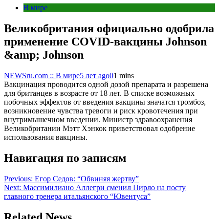
В мире
Великобритания официально одобрила
применение COVID-вакцины Johnson
&amp; Johnson
NEWSru.com :: В мире
5 лет ago
0
1 mins
Вакцинация проводится одной дозой препарата и разрешена
для британцев в возрасте от 18 лет. В списке возможных
побочных эффектов от введения вакцины значатся тромбоз,
возникновение чувства тревоги и риск кровотечения при
внутримышечном введении. Министр здравоохранения
Великобритании Мэтт Хэнкок приветствовал одобрение
использования вакцины.
Навигация по записям
Previous:
Егор Седов: “Обвиняя жертву”
Next:
Массимилиано Аллегри сменил Пирло на посту
главного тренера итальянского “Ювентуса”
Related News