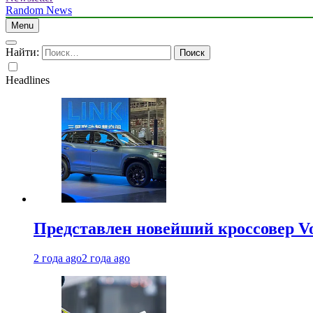
Random News
Menu
Найти:
Headlines
Представлен новейший кроссовер V
2 года ago
2 года ago