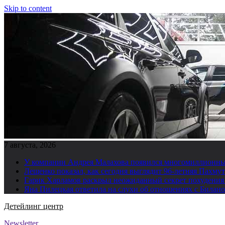
Skip to content
7 августа, 2026
У компании Андрея Малахова появился многомиллионны
Лещенко показал, как сегодня выглядит 96-летняя Пахму
Гарик Харламов раскрыл неожиданный секрет похудения
Яна Пилецкая ответила на слухи об отношениях с Билан
Детейлинг центр
Newsletter