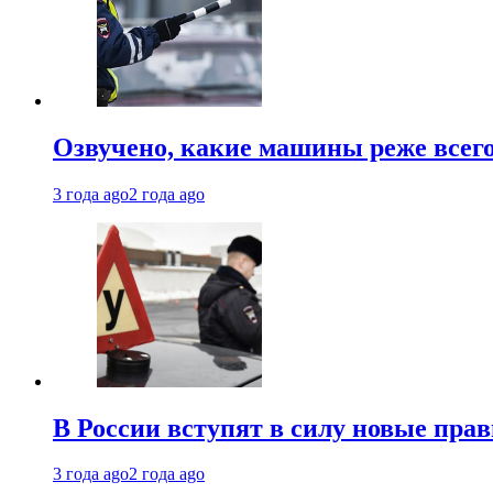
Озвучено, какие машины реже все
3 года ago
2 года ago
В России вступят в силу новые прав
3 года ago
2 года ago