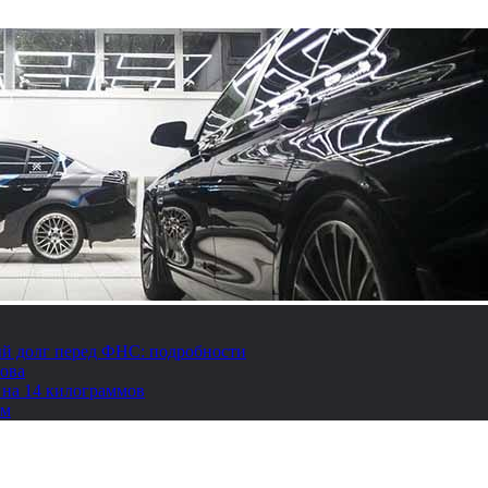
й долг перед ФНС: подробности
това
 на 14 килограммов
ом