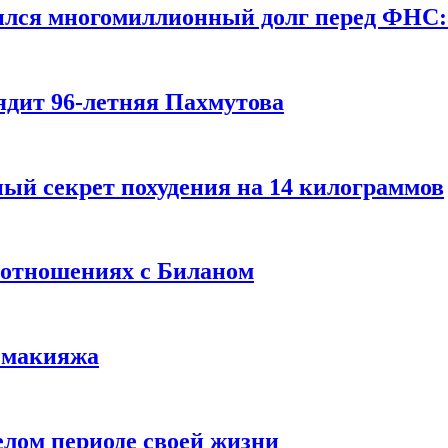
ился многомиллионный долг перед ФНС:
ядит 96-летняя Пахмутова
ый секрет похудения на 14 килограммов
 отношениях с Биланом
з макияжа
елом периоде своей жизни