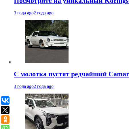
Посмотрите на уникальный Koenigseg
3 года ago
2 года ago
С молотка пустят редчайший Camaro
3 года ago
2 года ago