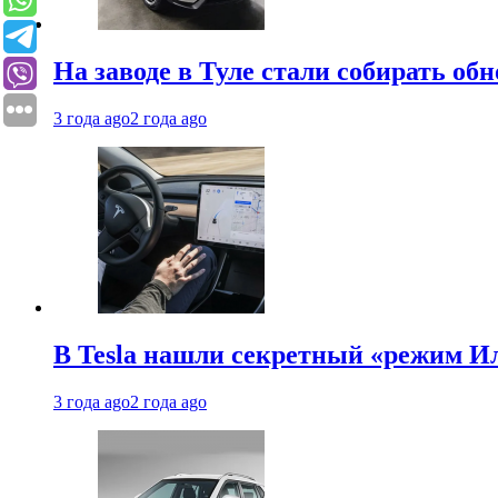
На заводе в Туле стали собирать об
3 года ago
2 года ago
В Tesla нашли секретный «режим Ил
3 года ago
2 года ago