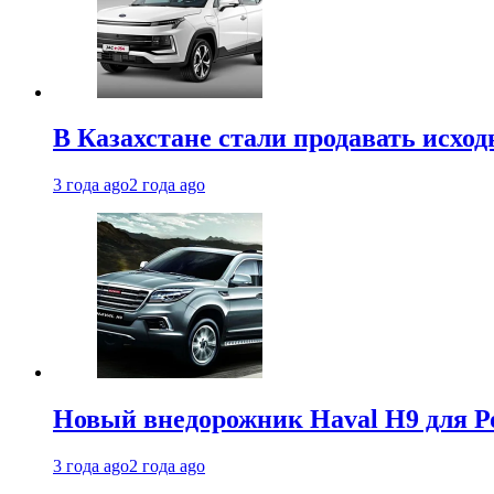
В Казахстане стали продавать исхо
3 года ago
2 года ago
Новый внедорожник Haval H9 для Ро
3 года ago
2 года ago