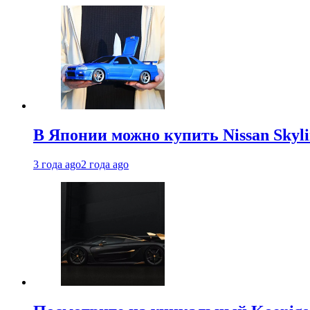
В Японии можно купить Nissan Skyli
3 года ago
2 года ago