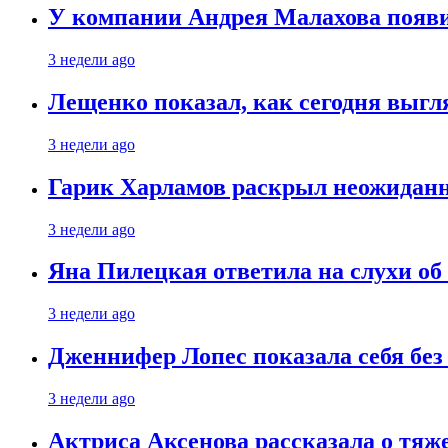
У компании Андрея Малахова появ
3 недели ago
Лещенко показал, как сегодня выгл
3 недели ago
Гарик Харламов раскрыл неожиданн
3 недели ago
Яна Пилецкая ответила на слухи об
3 недели ago
Дженнифер Лопес показала себя бе
3 недели ago
Актриса Аксенова рассказала о тяж