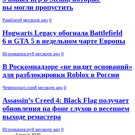
вы могли пропустить
Рамблер
8 месяцев ago
0
Hogwarts Legacy обогнала Battlefield
6 и GTA 5 в недельном чарте Европы
Игромания.ру
8 месяцев ago
0
В Роскомнадзоре «не видят оснований»
для разблокировки Roblox в России
Чемпионат.com
8 месяцев ago
0
Assassinʼs Creed 4: Black Flag получает
обновления на фоне слухов о весеннем
выходе ремастера
Игромания.ру
8 месяцев ago
0
Август 2026