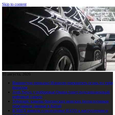
Skip to content
10 августа, 2026
Вашингтон приказал Израилю прекратить огонь по трём
фронтам
Arab News: у побережья Омана тонет подсанкционный
нефтяной танкер
Telegraph: камеры британских морских беспилотников
передавали данные в Китай
В МИД заявили о подготовке НАТО к наступлению в