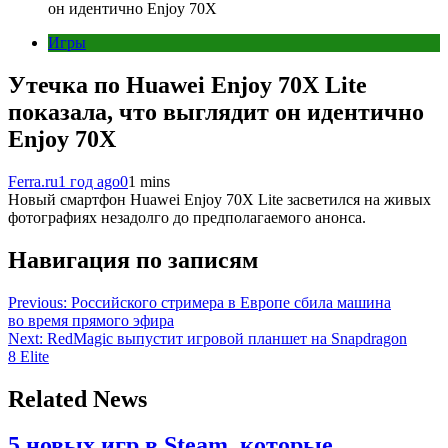
он идентично Enjoy 70X
Игры
Утечка по Huawei Enjoy 70X Lite
показала, что выглядит он идентично
Enjoy 70X
Ferra.ru
1 год ago
0
1 mins
Новый смартфон Huawei Enjoy 70X Lite засветился на живых
фотографиях незадолго до предполагаемого анонса.
Навигация по записям
Previous:
Российского стримера в Европе сбила машина
во время прямого эфира
Next:
RedMagic выпустит игровой планшет на Snapdragon
8 Elite
Related News
5 новых игр в Steam, которые