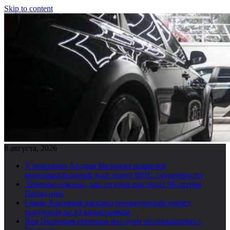
Skip to content
8 августа, 2026
У компании Андрея Малахова появился
многомиллионный долг перед ФНС: подробности
Лещенко показал, как сегодня выглядит 96-летняя
Пахмутова
Гарик Харламов раскрыл неожиданный секрет
похудения на 14 килограммов
Яна Пилецкая ответила на слухи об отношениях с