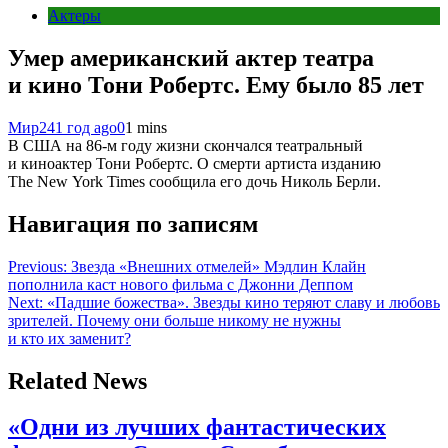
Актеры
Умер американский актер театра
и кино Тони Робертс. Ему было 85 лет
Мир24
1 год ago
0
1 mins
В США на 86-м году жизни скончался театральный
и киноактер Тони Робертс. О смерти артиста изданию
The New York Times сообщила его дочь Николь Берли.
Навигация по записям
Previous:
Звезда «Внешних отмелей» Мэдлин Клайн
пополнила каст нового фильма с Джонни Деппом
Next:
«Падшие божества». Звезды кино теряют славу и любовь
зрителей. Почему они больше никому не нужны
и кто их заменит?
Related News
«Одни из лучших фантастических