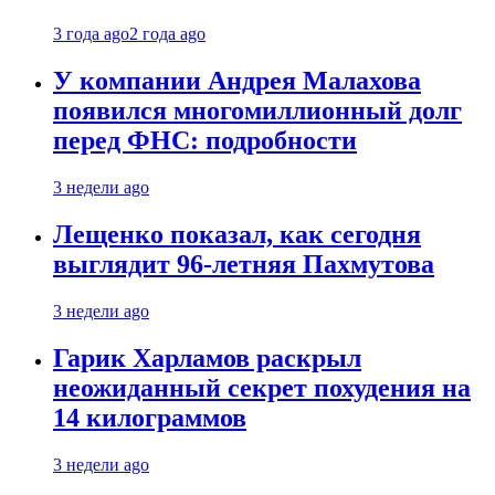
3 года ago
2 года ago
У компании Андрея Малахова
появился многомиллионный долг
перед ФНС: подробности
3 недели ago
Лещенко показал, как сегодня
выглядит 96-летняя Пахмутова
3 недели ago
Гарик Харламов раскрыл
неожиданный секрет похудения на
14 килограммов
3 недели ago