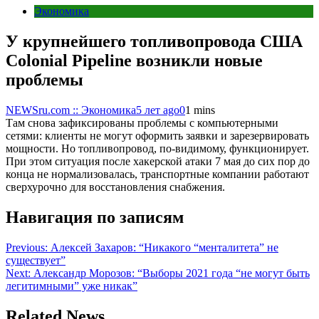
Экономика
У крупнейшего топливопровода США
Colonial Pipeline возникли новые
проблемы
NEWSru.com :: Экономика
5 лет ago
0
1 mins
Там снова зафиксированы проблемы с компьютерными
сетями: клиенты не могут оформить заявки и зарезервировать
мощности. Но топливопровод, по-видимому, функционирует.
При этом ситуация после хакерской атаки 7 мая до сих пор до
конца не нормализовалась, транспортные компании работают
сверхурочно для восстановления снабжения.
Навигация по записям
Previous:
Алексей Захаров: “Никакого “менталитета” не
существует”
Next:
Александр Морозов: “Выборы 2021 года “не могут быть
легитимными” уже никак”
Related News