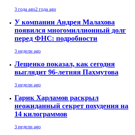
3 года ago
2 года ago
У компании Андрея Малахова
появился многомиллионный долг
перед ФНС: подробности
3 недели ago
Лещенко показал, как сегодня
выглядит 96-летняя Пахмутова
3 недели ago
Гарик Харламов раскрыл
неожиданный секрет похудения на
14 килограммов
3 недели ago