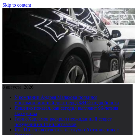
Skip to content
8 августа, 2026
У компании Андрея Малахова появился
многомиллионный долг перед ФНС: подробности
Лещенко показал, как сегодня выглядит 96-летняя
Пахмутова
Гарик Харламов раскрыл неожиданный секрет
похудения на 14 килограммов
Яна Пилецкая ответила на слухи об отношениях с