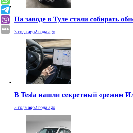
На заводе в Туле стали собирать об
3 года ago
2 года ago
В Tesla нашли секретный «режим Ил
3 года ago
2 года ago