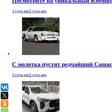
Посмотрите на уникальный Koenigseg
3 года ago
2 года ago
С молотка пустят редчайший Camaro
3 года ago
2 года ago