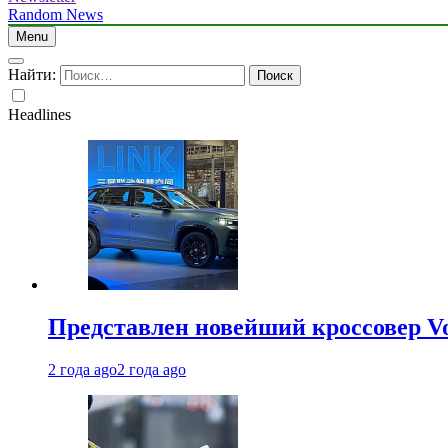
Random News
Menu
Найти:
Headlines
Представлен новейший кроссовер V
2 года ago
2 года ago