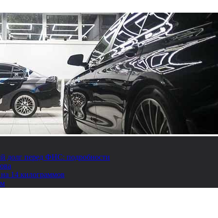
й долг перед ФНС: подробности
това
 на 14 килограммов
ом