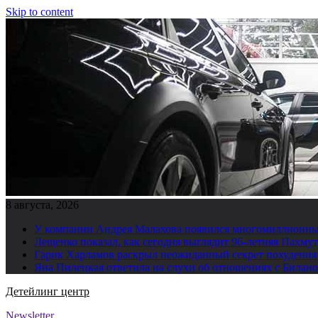
Skip to content
8 августа, 2026
У компании Андрея Малахова появился многомиллионны
Лещенко показал, как сегодня выглядит 96-летняя Пахму
Гарик Харламов раскрыл неожиданный секрет похудения
Яна Пилецкая ответила на слухи об отношениях с Билан
Детейлинг центр
Newsletter