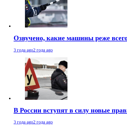
Озвучено, какие машины реже все
3 года ago
2 года ago
В России вступят в силу новые прав
3 года ago
2 года ago