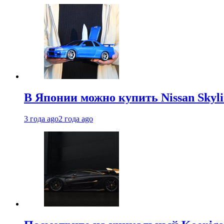
В Японии можно купить Nissan Skyli
3 года ago
2 года ago