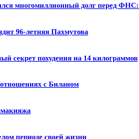
ился многомиллионный долг перед ФНС:
ядит 96-летняя Пахмутова
ый секрет похудения на 14 килограммов
 отношениях с Биланом
з макияжа
елом периоде своей жизни