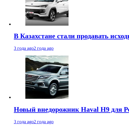
В Казахстане стали продавать исхо
3 года ago
2 года ago
Новый внедорожник Haval H9 для Ро
3 года ago
2 года ago