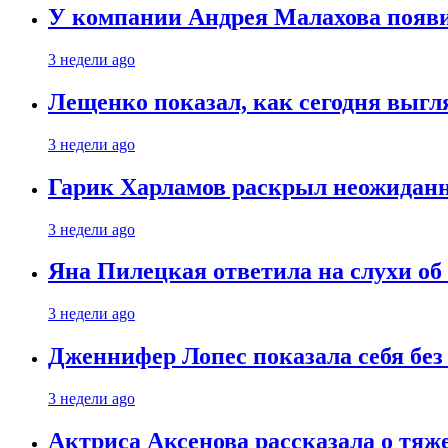
У компании Андрея Малахова появ
3 недели ago
Лещенко показал, как сегодня выгл
3 недели ago
Гарик Харламов раскрыл неожиданн
3 недели ago
Яна Пилецкая ответила на слухи об
3 недели ago
Дженнифер Лопес показала себя бе
3 недели ago
Актриса Аксенова рассказала о тяж