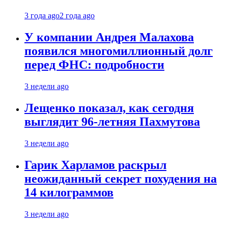
3 года ago
2 года ago
У компании Андрея Малахова
появился многомиллионный долг
перед ФНС: подробности
3 недели ago
Лещенко показал, как сегодня
выглядит 96-летняя Пахмутова
3 недели ago
Гарик Харламов раскрыл
неожиданный секрет похудения на
14 килограммов
3 недели ago