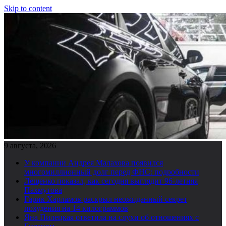
Skip to content
9 августа, 2026
У компании Андрея Малахова появился
многомиллионный долг перед ФНС: подробности
Лещенко показал, как сегодня выглядит 96-летняя
Пахмутова
Гарик Харламов раскрыл неожиданный секрет
похудения на 14 килограммов
Яна Пилецкая ответила на слухи об отношениях с