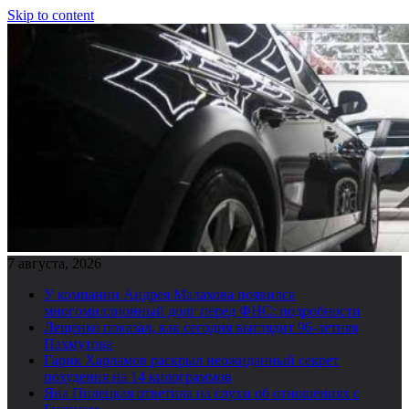
Skip to content
7 августа, 2026
У компании Андрея Малахова появился
многомиллионный долг перед ФНС: подробности
Лещенко показал, как сегодня выглядит 96-летняя
Пахмутова
Гарик Харламов раскрыл неожиданный секрет
похудения на 14 килограммов
Яна Пилецкая ответила на слухи об отношениях с