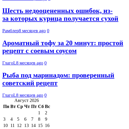
Шесть недооцененных ошибок, из-
за которых курица получается сухой
Рамблер
8 месяцев ago
0
Ароматный тофу за 20 минут: простой
рецепт с соевым соусом
ГлагоL
8 месяцев ago
0
Рыба под маринадом: проверенный
советский рецепт
ГлагоL
8 месяцев ago
0
Август 2026
Пн
Вт
Ср
Чт
Пт
Сб
Вс
1
2
3
4
5
6
7
8
9
10
11
12
13
14
15
16