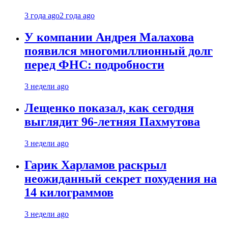
3 года ago
2 года ago
У компании Андрея Малахова
появился многомиллионный долг
перед ФНС: подробности
3 недели ago
Лещенко показал, как сегодня
выглядит 96-летняя Пахмутова
3 недели ago
Гарик Харламов раскрыл
неожиданный секрет похудения на
14 килограммов
3 недели ago