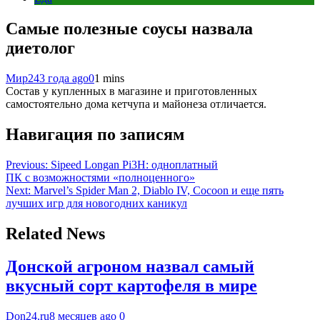
Самые полезные соусы назвала
диетолог
Мир24
3 года ago
0
1 mins
Состав у купленных в магазине и приготовленных
самостоятельно дома кетчупа и майонеза отличается.
Навигация по записям
Previous:
Sipeed Longan Pi3H: одноплатный
ПК с возможностями «полноценного»
Next:
Marvel’s Spider Man 2, Diablo IV, Cocoon и еще пять
лучших игр для новогодних каникул
Related News
Донской агроном назвал самый
вкусный сорт картофеля в мире
Don24.ru
8 месяцев ago
0