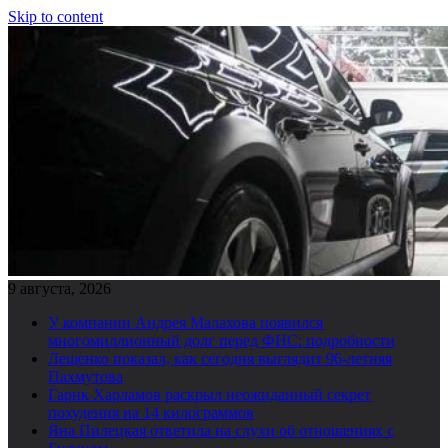
Skip to content
9 августа, 2026
У компании Андрея Малахова появился
многомиллионный долг перед ФНС: подробности
Лещенко показал, как сегодня выглядит 96-летняя
Пахмутова
Гарик Харламов раскрыл неожиданный секрет
похудения на 14 килограммов
Яна Пилецкая ответила на слухи об отношениях с