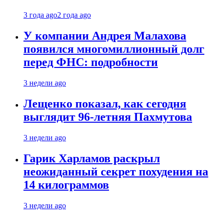
3 года ago
2 года ago
У компании Андрея Малахова
появился многомиллионный долг
перед ФНС: подробности
3 недели ago
Лещенко показал, как сегодня
выглядит 96-летняя Пахмутова
3 недели ago
Гарик Харламов раскрыл
неожиданный секрет похудения на
14 килограммов
3 недели ago