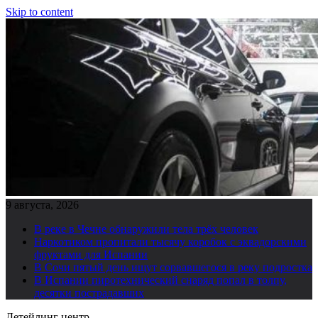
Skip to content
9 августа, 2026
В реке в Чечне обнаружили тела трёх человек
Наркотиком пропитали тысячу коробок с эквадорскими
фруктами для Испании
В Сочи пятый день ищут сорвавшегося в реку подростка
В Испании пиротехнический снаряд попал в толпу,
десятки пострадавших
Детейлинг центр