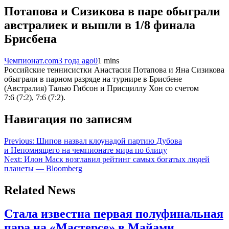
Потапова и Сизикова в паре обыграли
австралиек и вышли в 1/8 финала
Брисбена
Чемпионат.com
3 года ago
0
1 mins
Российские теннисистки Анастасия Потапова и Яна Сизикова
обыграли в парном разряде на турнире в Брисбене
(Австралия) Талью Гибсон и Присциллу Хон со счетом
7:6 (7:2), 7:6 (7:2).
Навигация по записям
Previous:
Шипов назвал клоунадой партию Дубова
и Непомнящего на чемпионате мира по блицу
Next:
Илон Маск возглавил рейтинг самых богатых людей
планеты — Bloomberg
Related News
Стала известна первая полуфинальная
пара на «Мастерсе» в Майами