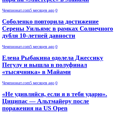
Чемпионат.com
5 месяцев ago
0
Соболенко повторила достижение
Серены Уильямс в рамках Солнечного
дубля 10-летней давности
Чемпионат.com
5 месяцев ago
0
Елена Рыбакина одолела Джессику
Пегулу и вышла в полуфинал
«тысячника» в Майами
Чемпионат.com
5 месяцев ago
0
«Не удивляйся, если я в тебя ударю».
Циципас — Альтмайеру после
поражения на US Open