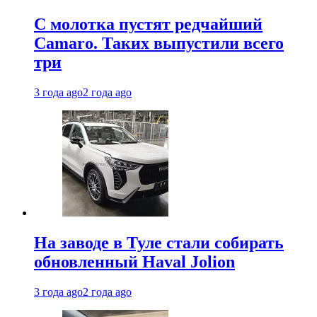
С молотка пустят редчайший
Camaro. Таких выпустили всего
три
3 года ago
2 года ago
На заводе в Туле стали собирать
обновленный Haval Jolion
3 года ago
2 года ago