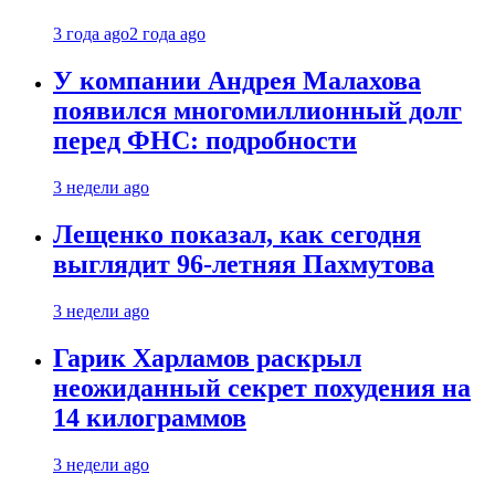
3 года ago
2 года ago
У компании Андрея Малахова
появился многомиллионный долг
перед ФНС: подробности
3 недели ago
Лещенко показал, как сегодня
выглядит 96-летняя Пахмутова
3 недели ago
Гарик Харламов раскрыл
неожиданный секрет похудения на
14 килограммов
3 недели ago