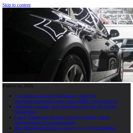
Skip to content
8 августа, 2026
У компании Андрея Малахова появился
многомиллионный долг перед ФНС: подробности
Лещенко показал, как сегодня выглядит 96-летняя
Пахмутова
Гарик Харламов раскрыл неожиданный секрет
похудения на 14 килограммов
Яна Пилецкая ответила на слухи об отношениях с