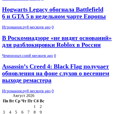
Hogwarts Legacy обогнала Battlefield
6 и GTA 5 в недельном чарте Европы
Игромания.ру
8 месяцев ago
0
В Роскомнадзоре «не видят оснований»
для разблокировки Roblox в России
Чемпионат.com
8 месяцев ago
0
Assassinʼs Creed 4: Black Flag получает
обновления на фоне слухов о весеннем
выходе ремастера
Игромания.ру
8 месяцев ago
0
Август 2026
Пн
Вт
Ср
Чт
Пт
Сб
Вс
1
2
3
4
5
6
7
8
9