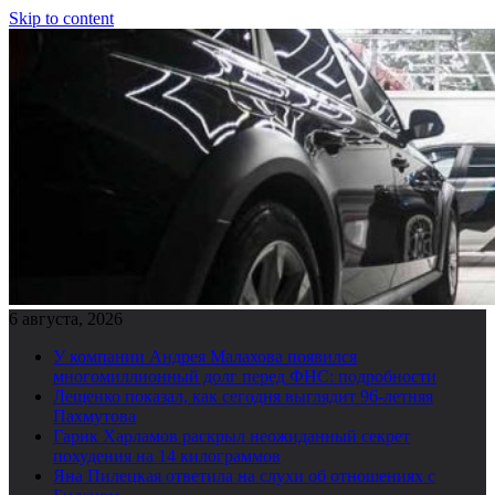
Skip to content
6 августа, 2026
У компании Андрея Малахова появился
многомиллионный долг перед ФНС: подробности
Лещенко показал, как сегодня выглядит 96-летняя
Пахмутова
Гарик Харламов раскрыл неожиданный секрет
похудения на 14 килограммов
Яна Пилецкая ответила на слухи об отношениях с