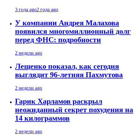
3 года ago
2 года ago
У компании Андрея Малахова
появился многомиллионный долг
перед ФНС: подробности
2 недели ago
Лещенко показал, как сегодня
выглядит 96-летняя Пахмутова
2 недели ago
Гарик Харламов раскрыл
неожиданный секрет похудения на
14 килограммов
2 недели ago