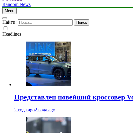
Random News
Menu
Найти:
Headlines
Представлен новейший кроссовер V
2 года ago
2 года ago