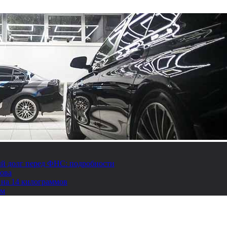
й долг перед ФНС: подробности
това
 на 14 килограммов
ом