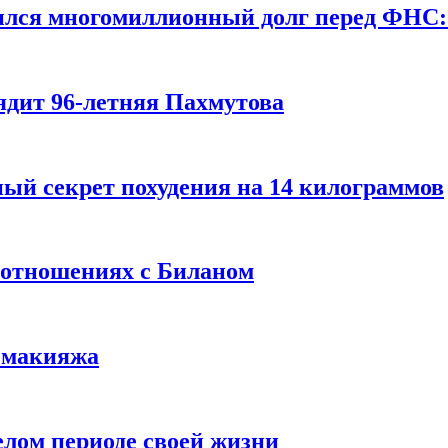
ился многомиллионный долг перед ФНС:
ядит 96-летняя Пахмутова
ый секрет похудения на 14 килограммов
 отношениях с Биланом
з макияжа
елом периоде своей жизни