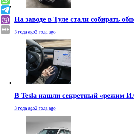
На заводе в Туле стали собирать об
3 года ago
2 года ago
В Tesla нашли секретный «режим Ил
3 года ago
2 года ago