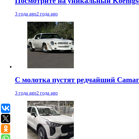
Посмотрите на уникальный Koenigseg
3 года ago
2 года ago
С молотка пустят редчайший Camaro
3 года ago
2 года ago