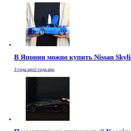
В Японии можно купить Nissan Skyli
3 года ago
2 года ago