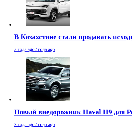
В Казахстане стали продавать исхо
3 года ago
2 года ago
Новый внедорожник Haval H9 для Ро
3 года ago
2 года ago