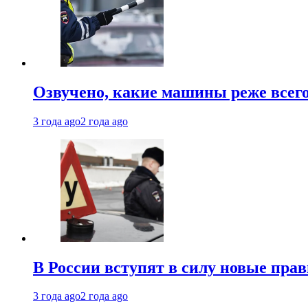
Озвучено, какие машины реже все
3 года ago
2 года ago
В России вступят в силу новые прав
3 года ago
2 года ago