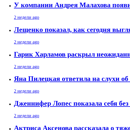
У компании Андрея Малахова появ
2 недели ago
Лещенко показал, как сегодня выгл
2 недели ago
Гарик Харламов раскрыл неожиданн
2 недели ago
Яна Пилецкая ответила на слухи об
2 недели ago
Дженнифер Лопес показала себя бе
2 недели ago
Актриса Аксенова рассказала о тяж