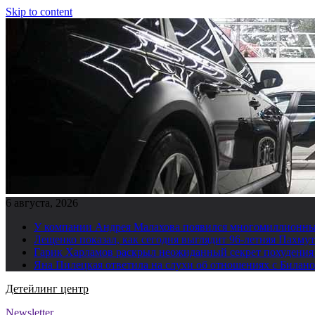
Skip to content
6 августа, 2026
У компании Андрея Малахова появился многомиллионны
Лещенко показал, как сегодня выглядит 96-летняя Пахму
Гарик Харламов раскрыл неожиданный секрет похудения
Яна Пилецкая ответила на слухи об отношениях с Билан
Детейлинг центр
Newsletter