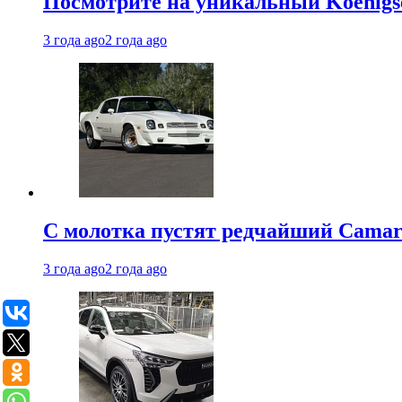
Посмотрите на уникальный Koenigseg
3 года ago
2 года ago
С молотка пустят редчайший Camaro
3 года ago
2 года ago