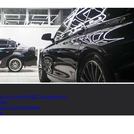
й долг перед ФНС: подробности
това
 на 14 килограммов
ом