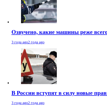
Озвучено, какие машины реже все
3 года ago
2 года ago
В России вступят в силу новые прав
3 года ago
2 года ago