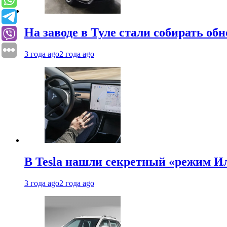
На заводе в Туле стали собирать об
3 года ago
2 года ago
В Tesla нашли секретный «режим Ил
3 года ago
2 года ago