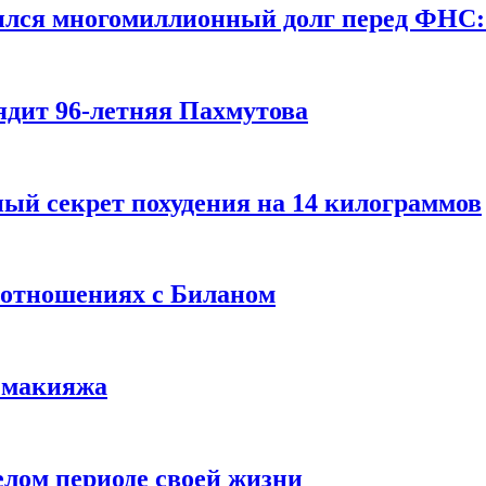
ился многомиллионный долг перед ФНС:
ядит 96-летняя Пахмутова
ый секрет похудения на 14 килограммов
 отношениях с Биланом
з макияжа
елом периоде своей жизни