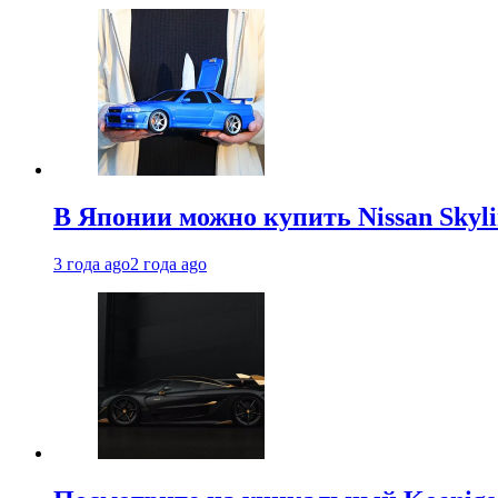
В Японии можно купить Nissan Skyli
3 года ago
2 года ago