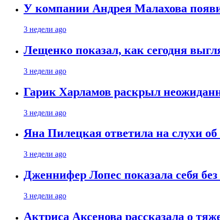
У компании Андрея Малахова появ
3 недели ago
Лещенко показал, как сегодня выгл
3 недели ago
Гарик Харламов раскрыл неожиданн
3 недели ago
Яна Пилецкая ответила на слухи об
3 недели ago
Дженнифер Лопес показала себя бе
3 недели ago
Актриса Аксенова рассказала о тяж