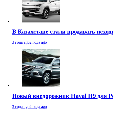
В Казахстане стали продавать исхо
3 года ago
2 года ago
Новый внедорожник Haval H9 для Ро
3 года ago
2 года ago