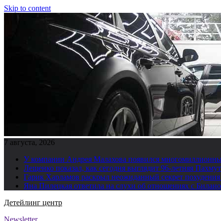
Skip to content
7 августа, 2026
У компании Андрея Малахова появился многомиллионны
Лещенко показал, как сегодня выглядит 96-летняя Пахму
Гарик Харламов раскрыл неожиданный секрет похудения
Яна Пилецкая ответила на слухи об отношениях с Билан
Детейлинг центр
Newsletter