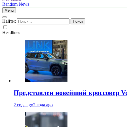
Random News
Menu
Найти:
Headlines
Представлен новейший кроссовер V
2 года ago
2 года ago