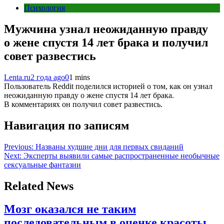
Психология
Мужчина узнал неожиданную правду
о жене спустя 14 лет брака и получил
совет развестись
Lenta.ru
2 года ago
0
1 mins
Пользователь Reddit поделился историей о том, как он узнал
неожиданную правду о жене спустя 14 лет брака.
В комментариях он получил совет развестись.
Навигация по записям
Previous:
Названы худшие дни для первых свиданий
Next:
Эксперты выявили самые распространенные необычные
сексуальные фантазии
Related News
Мозг оказался не таким
последовательным в оценке красоты,