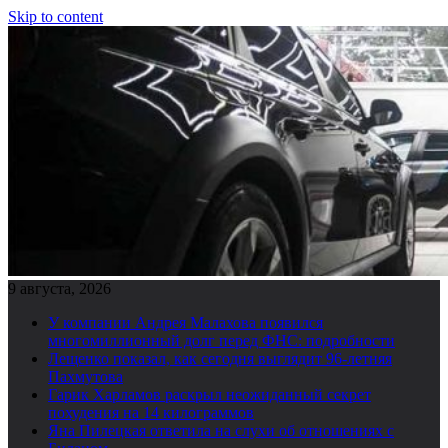
Skip to content
9 августа, 2026
У компании Андрея Малахова появился
многомиллионный долг перед ФНС: подробности
Лещенко показал, как сегодня выглядит 96-летняя
Пахмутова
Гарик Харламов раскрыл неожиданный секрет
похудения на 14 килограммов
Яна Пилецкая ответила на слухи об отношениях с