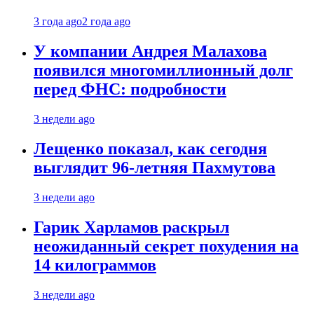
3 года ago
2 года ago
У компании Андрея Малахова
появился многомиллионный долг
перед ФНС: подробности
3 недели ago
Лещенко показал, как сегодня
выглядит 96-летняя Пахмутова
3 недели ago
Гарик Харламов раскрыл
неожиданный секрет похудения на
14 килограммов
3 недели ago