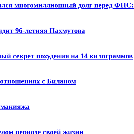
ился многомиллионный долг перед ФНС:
ядит 96-летняя Пахмутова
ый секрет похудения на 14 килограммов
 отношениях с Биланом
з макияжа
елом периоде своей жизни