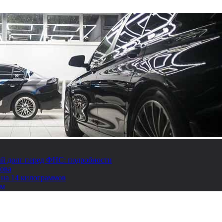
й долг перед ФНС: подробности
това
 на 14 килограммов
ом