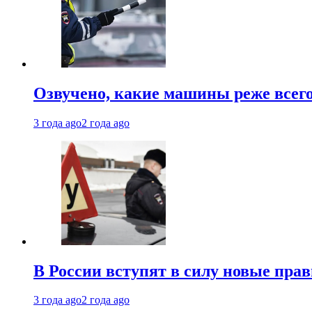
Озвучено, какие машины реже все
3 года ago
2 года ago
В России вступят в силу новые прав
3 года ago
2 года ago