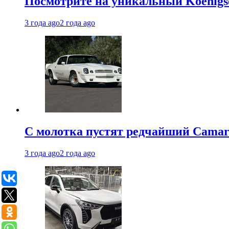
Посмотрите на уникальный Koenigseg
3 года ago
2 года ago
С молотка пустят редчайший Camaro
3 года ago
2 года ago