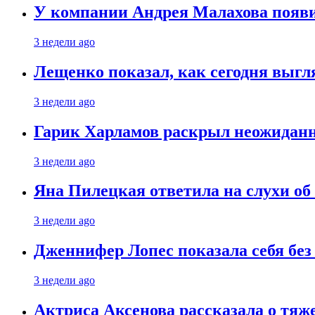
У компании Андрея Малахова появ
3 недели ago
Лещенко показал, как сегодня выгл
3 недели ago
Гарик Харламов раскрыл неожиданн
3 недели ago
Яна Пилецкая ответила на слухи об
3 недели ago
Дженнифер Лопес показала себя бе
3 недели ago
Актриса Аксенова рассказала о тяж