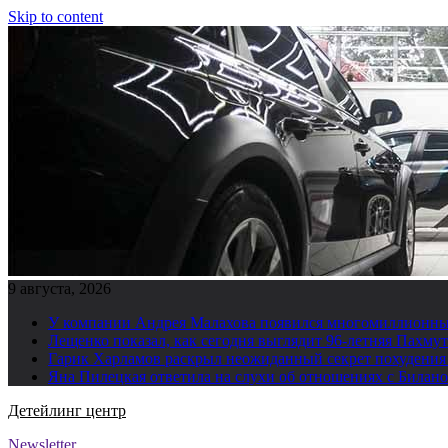
Skip to content
9 августа, 2026
У компании Андрея Малахова появился многомиллионны
Лещенко показал, как сегодня выглядит 96-летняя Пахму
Гарик Харламов раскрыл неожиданный секрет похудения
Яна Пилецкая ответила на слухи об отношениях с Билан
Детейлинг центр
Newsletter