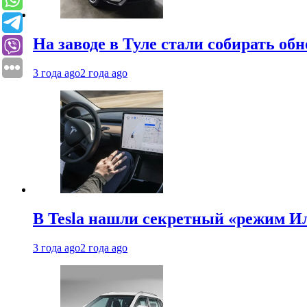
На заводе в Туле стали собирать об
3 года ago
2 года ago
В Tesla нашли секретный «режим Ил
3 года ago
2 года ago