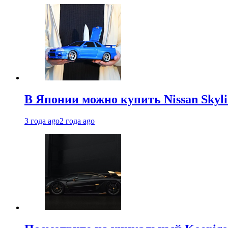
В Японии можно купить Nissan Skyli
3 года ago
2 года ago