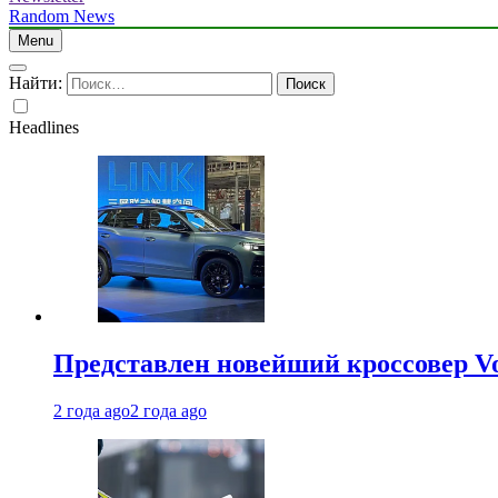
Random News
Menu
Найти:
Headlines
Представлен новейший кроссовер V
2 года ago
2 года ago