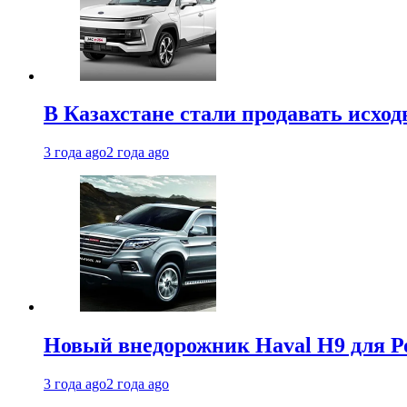
В Казахстане стали продавать исхо
3 года ago
2 года ago
Новый внедорожник Haval H9 для Ро
3 года ago
2 года ago