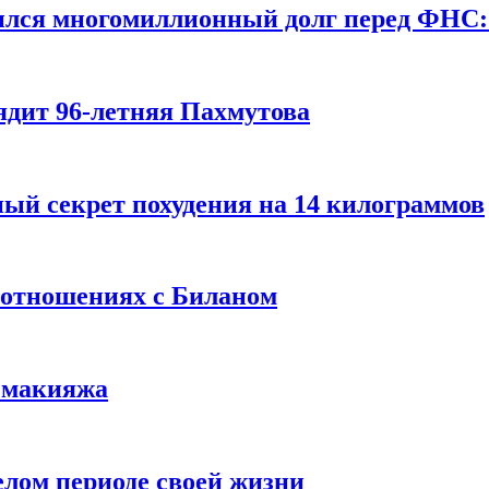
ился многомиллионный долг перед ФНС:
ядит 96-летняя Пахмутова
ый секрет похудения на 14 килограммов
 отношениях с Биланом
з макияжа
елом периоде своей жизни