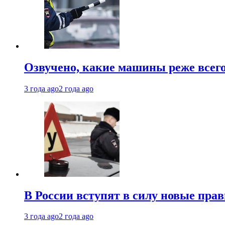
Озвучено, какие машины реже все
3 года ago
2 года ago
В России вступят в силу новые прав
3 года ago
2 года ago