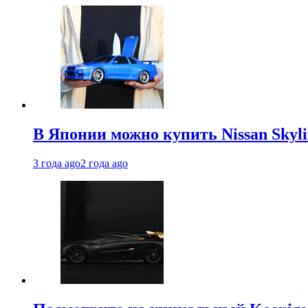
В Японии можно купить Nissan Skyli
3 года ago
2 года ago