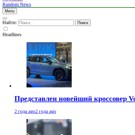
Random News
Menu
Найти:
Headlines
Представлен новейший кроссовер V
2 года ago
2 года ago