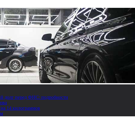
й долг перед ФНС: подробности
това
 на 14 килограммов
ом