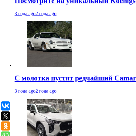
Посмотрите на уникальный Koenigseg
3 года ago
2 года ago
С молотка пустят редчайший Camaro
3 года ago
2 года ago