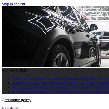
Skip to content
6 августа, 2026
У компании Андрея Малахова появился многомиллионны
Лещенко показал, как сегодня выглядит 96-летняя Пахму
Гарик Харламов раскрыл неожиданный секрет похудения
Яна Пилецкая ответила на слухи об отношениях с Билан
Детейлинг центр
Newsletter