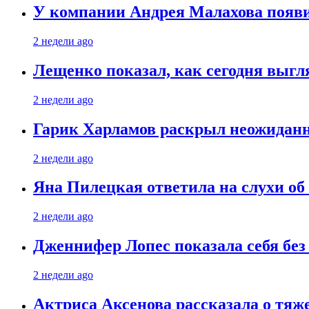
У компании Андрея Малахова появ
2 недели ago
Лещенко показал, как сегодня выгл
2 недели ago
Гарик Харламов раскрыл неожиданн
2 недели ago
Яна Пилецкая ответила на слухи об
2 недели ago
Дженнифер Лопес показала себя бе
2 недели ago
Актриса Аксенова рассказала о тяж