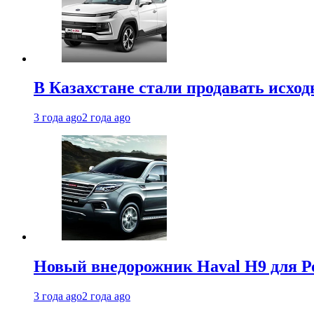
В Казахстане стали продавать исхо
3 года ago
2 года ago
Новый внедорожник Haval H9 для Ро
3 года ago
2 года ago