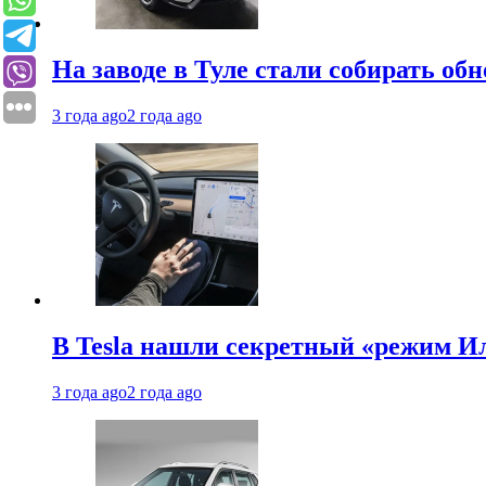
На заводе в Туле стали собирать об
3 года ago
2 года ago
В Tesla нашли секретный «режим Ил
3 года ago
2 года ago