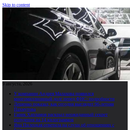
Skip to content
9 августа, 2026
У компании Андрея Малахова появился
многомиллионный долг перед ФНС: подробности
Лещенко показал, как сегодня выглядит 96-летняя
Пахмутова
Гарик Харламов раскрыл неожиданный секрет
похудения на 14 килограммов
Яна Пилецкая ответила на слухи об отношениях с