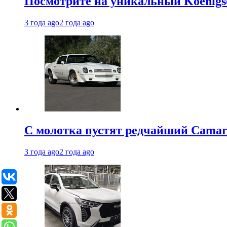
Посмотрите на уникальный Koenigseg
3 года ago
2 года ago
С молотка пустят редчайший Camaro
3 года ago
2 года ago