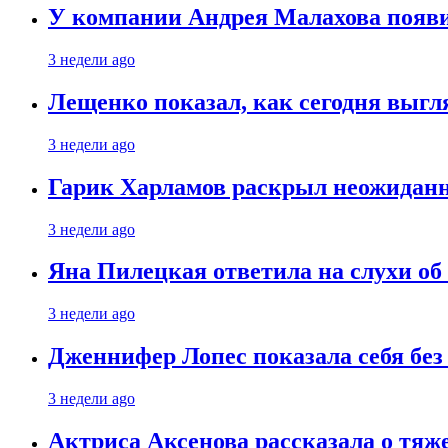
У компании Андрея Малахова появ
3 недели ago
Лещенко показал, как сегодня выгл
3 недели ago
Гарик Харламов раскрыл неожиданн
3 недели ago
Яна Пилецкая ответила на слухи об
3 недели ago
Дженнифер Лопес показала себя бе
3 недели ago
Актриса Аксенова рассказала о тяж