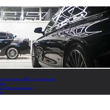
й долг перед ФНС: подробности
това
 на 14 килограммов
ом