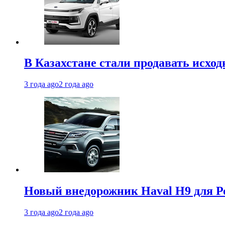
В Казахстане стали продавать исхо
3 года ago
2 года ago
Новый внедорожник Haval H9 для Ро
3 года ago
2 года ago