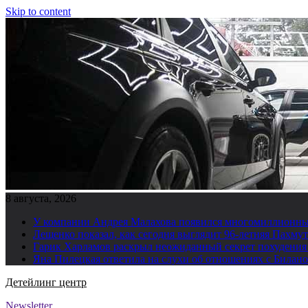
Skip to content
8 августа, 2026
У компании Андрея Малахова появился многомиллионны
Лещенко показал, как сегодня выглядит 96-летняя Пахму
Гарик Харламов раскрыл неожиданный секрет похудения
Яна Пилецкая ответила на слухи об отношениях с Билан
Детейлинг центр
Newsletter