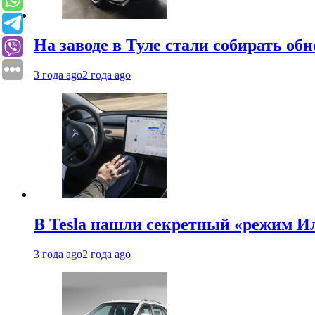
На заводе в Туле стали собирать об
3 года ago
2 года ago
В Tesla нашли секретный «режим Ил
3 года ago
2 года ago