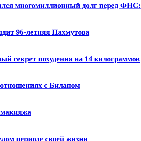
ился многомиллионный долг перед ФНС:
ядит 96-летняя Пахмутова
ый секрет похудения на 14 килограммов
 отношениях с Биланом
з макияжа
елом периоде своей жизни