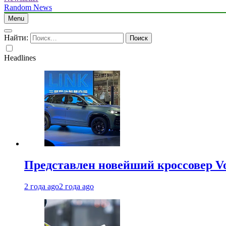
Random News
Menu
Найти:
Headlines
Представлен новейший кроссовер V
2 года ago
2 года ago