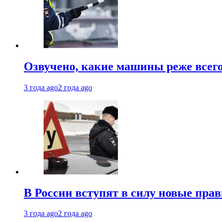
Озвучено, какие машины реже все
3 года ago
2 года ago
В России вступят в силу новые прав
3 года ago
2 года ago