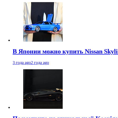
В Японии можно купить Nissan Skyli
3 года ago
2 года ago