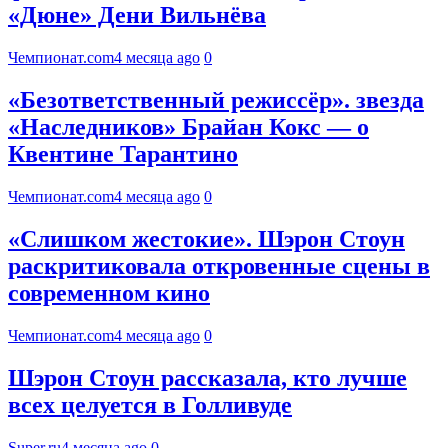
«Дюне» Дени Вильнёва
Чемпионат.com
4 месяца ago
0
«Безответственный режиссёр». звезда
«Наследников» Брайан Кокс — о
Квентине Тарантино
Чемпионат.com
4 месяца ago
0
«Слишком жестокие». Шэрон Стоун
раскритиковала откровенные сцены в
современном кино
Чемпионат.com
4 месяца ago
0
Шэрон Стоун рассказала, кто лучше
всех целуется в Голливуде
Super.ru
4 месяца ago
0