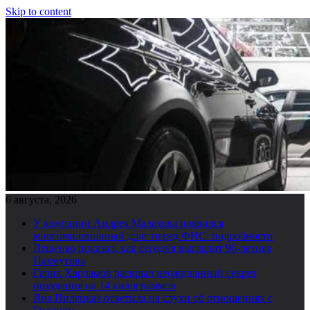
Skip to content
6 августа, 2026
У компании Андрея Малахова появился
многомиллионный долг перед ФНС: подробности
Лещенко показал, как сегодня выглядит 96-летняя
Пахмутова
Гарик Харламов раскрыл неожиданный секрет
похудения на 14 килограммов
Яна Пилецкая ответила на слухи об отношениях с