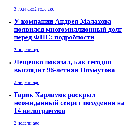
3 года ago
2 года ago
У компании Андрея Малахова
появился многомиллионный долг
перед ФНС: подробности
2 недели ago
Лещенко показал, как сегодня
выглядит 96-летняя Пахмутова
2 недели ago
Гарик Харламов раскрыл
неожиданный секрет похудения на
14 килограммов
2 недели ago