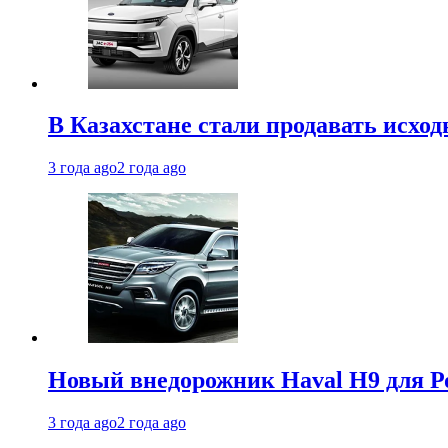
В Казахстане стали продавать исхо
3 года ago
2 года ago
Новый внедорожник Haval H9 для Ро
3 года ago
2 года ago