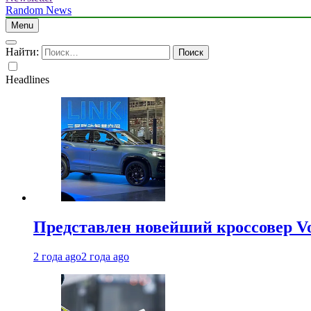
Random News
Menu
Найти:
Headlines
Представлен новейший кроссовер V
2 года ago
2 года ago