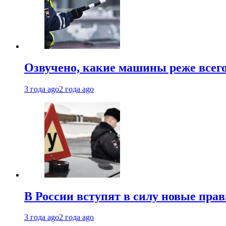
Озвучено, какие машины реже все
3 года ago
2 года ago
В России вступят в силу новые прав
3 года ago
2 года ago