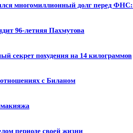
ился многомиллионный долг перед ФНС:
ядит 96-летняя Пахмутова
ый секрет похудения на 14 килограммов
 отношениях с Биланом
з макияжа
елом периоде своей жизни