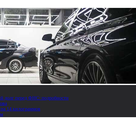
й долг перед ФНС: подробности
това
 на 14 килограммов
ом