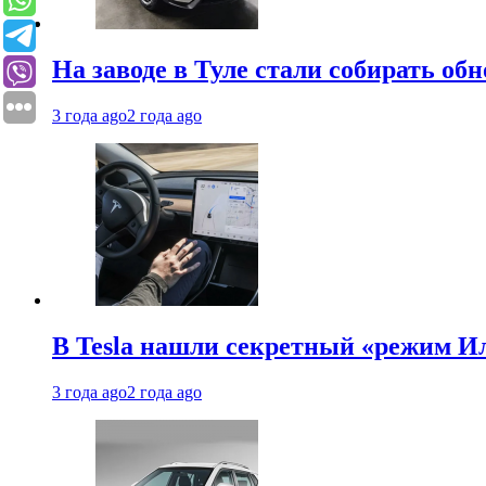
На заводе в Туле стали собирать об
3 года ago
2 года ago
В Tesla нашли секретный «режим Ил
3 года ago
2 года ago