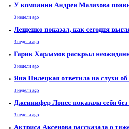
У компании Андрея Малахова появ
3 недели ago
Лещенко показал, как сегодня выгл
3 недели ago
Гарик Харламов раскрыл неожиданн
3 недели ago
Яна Пилецкая ответила на слухи об
3 недели ago
Дженнифер Лопес показала себя бе
3 недели ago
Актриса Аксенова рассказала о тяж