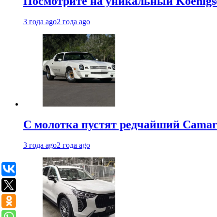
Посмотрите на уникальный Koenigseg
3 года ago
2 года ago
С молотка пустят редчайший Camaro
3 года ago
2 года ago