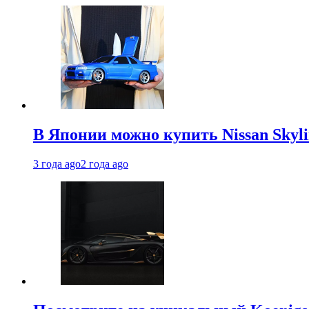
В Японии можно купить Nissan Skyli
3 года ago
2 года ago