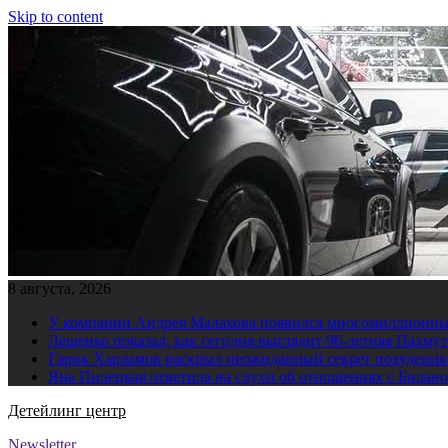
Skip to content
8 августа, 2026
У компании Андрея Малахова появился многомиллионны
Лещенко показал, как сегодня выглядит 96-летняя Пахму
Гарик Харламов раскрыл неожиданный секрет похудения
Яна Пилецкая ответила на слухи об отношениях с Билан
Детейлинг центр
Newsletter