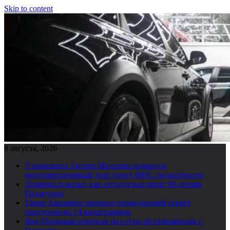
Skip to content
8 августа, 2026
У компании Андрея Малахова появился
многомиллионный долг перед ФНС: подробности
Лещенко показал, как сегодня выглядит 96-летняя
Пахмутова
Гарик Харламов раскрыл неожиданный секрет
похудения на 14 килограммов
Яна Пилецкая ответила на слухи об отношениях с