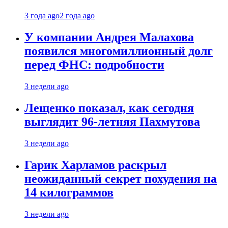
3 года ago
2 года ago
У компании Андрея Малахова
появился многомиллионный долг
перед ФНС: подробности
3 недели ago
Лещенко показал, как сегодня
выглядит 96-летняя Пахмутова
3 недели ago
Гарик Харламов раскрыл
неожиданный секрет похудения на
14 килограммов
3 недели ago