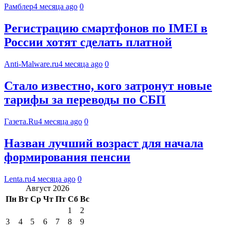
Рамблер
4 месяца ago
0
Регистрацию смартфонов по IMEI в
России хотят сделать платной
Anti-Malware.ru
4 месяца ago
0
Стало известно, кого затронут новые
тарифы за переводы по СБП
Газета.Ru
4 месяца ago
0
Назван лучший возраст для начала
формирования пенсии
Lenta.ru
4 месяца ago
0
Август 2026
Пн
Вт
Ср
Чт
Пт
Сб
Вс
1
2
3
4
5
6
7
8
9