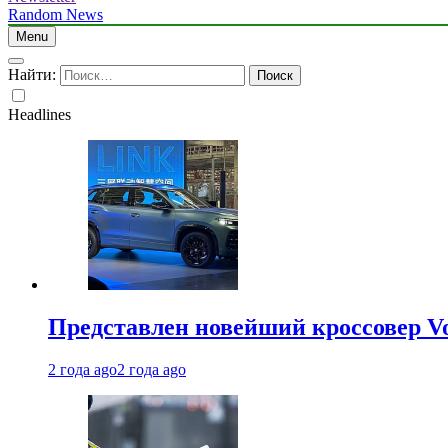
Random News
Menu
Найти:
Headlines
Представлен новейший кроссовер V
2 года ago
2 года ago