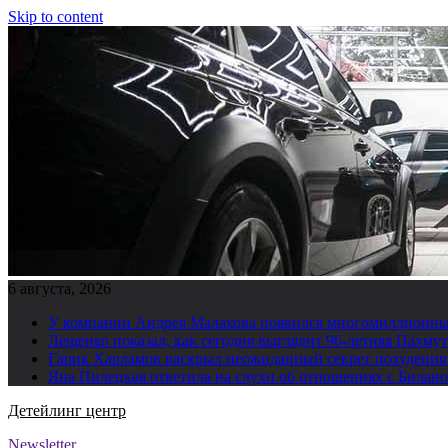
Skip to content
6 августа, 2026
У компании Андрея Малахова появился многомиллионны
Лещенко показал, как сегодня выглядит 96-летняя Пахму
Гарик Харламов раскрыл неожиданный секрет похудения
Яна Пилецкая ответила на слухи об отношениях с Билан
Детейлинг центр
Newsletter