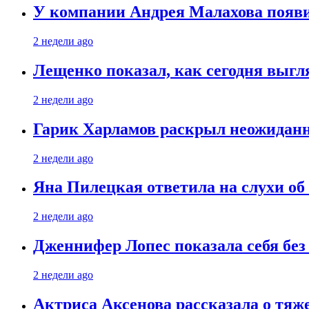
У компании Андрея Малахова появ
2 недели ago
Лещенко показал, как сегодня выгл
2 недели ago
Гарик Харламов раскрыл неожиданн
2 недели ago
Яна Пилецкая ответила на слухи об
2 недели ago
Дженнифер Лопес показала себя бе
2 недели ago
Актриса Аксенова рассказала о тяж