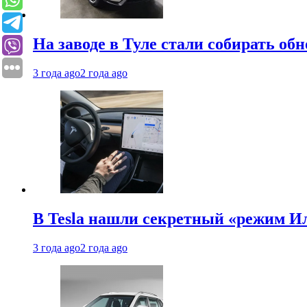
На заводе в Туле стали собирать об
3 года ago
2 года ago
В Tesla нашли секретный «режим Ил
3 года ago
2 года ago