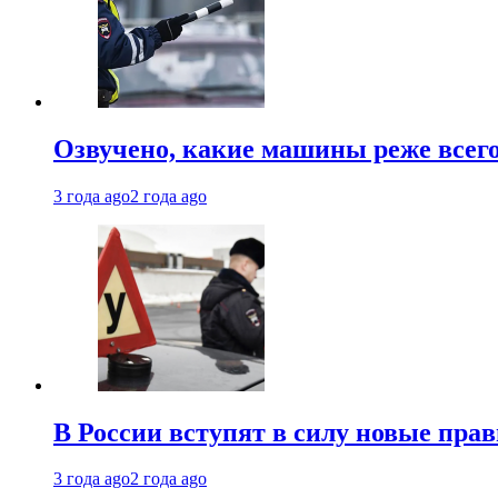
Озвучено, какие машины реже все
3 года ago
2 года ago
В России вступят в силу новые прав
3 года ago
2 года ago