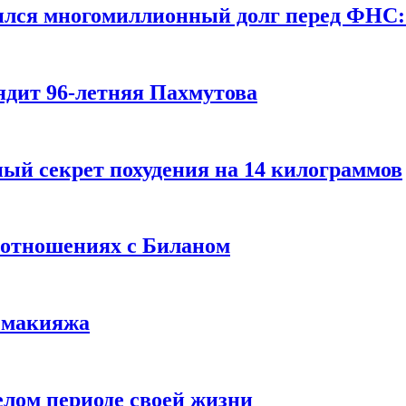
ился многомиллионный долг перед ФНС:
ядит 96-летняя Пахмутова
ый секрет похудения на 14 килограммов
 отношениях с Биланом
з макияжа
елом периоде своей жизни