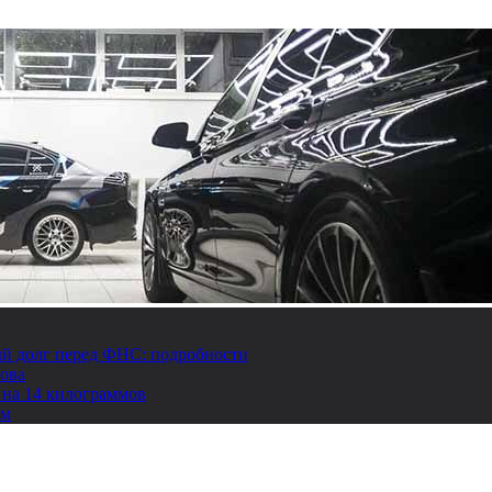
й долг перед ФНС: подробности
това
 на 14 килограммов
ом