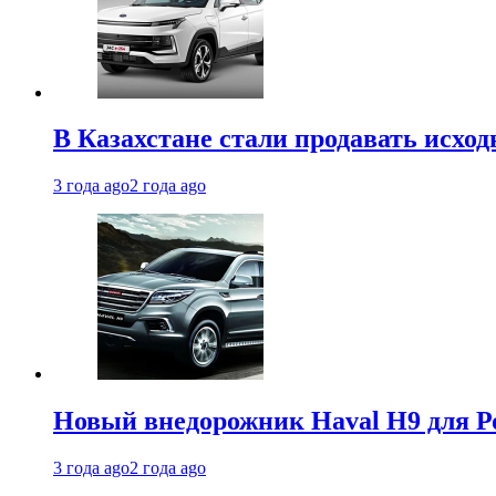
В Казахстане стали продавать исхо
3 года ago
2 года ago
Новый внедорожник Haval H9 для Ро
3 года ago
2 года ago