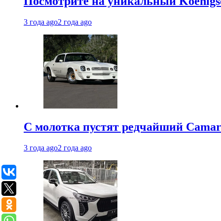
Посмотрите на уникальный Koenigseg
3 года ago
2 года ago
С молотка пустят редчайший Camaro
3 года ago
2 года ago