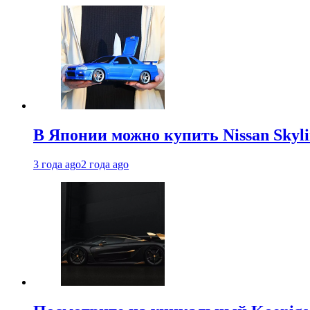
В Японии можно купить Nissan Skyli
3 года ago
2 года ago