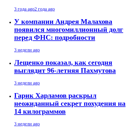
3 года ago
2 года ago
У компании Андрея Малахова
появился многомиллионный долг
перед ФНС: подробности
3 недели ago
Лещенко показал, как сегодня
выглядит 96-летняя Пахмутова
3 недели ago
Гарик Харламов раскрыл
неожиданный секрет похудения на
14 килограммов
3 недели ago