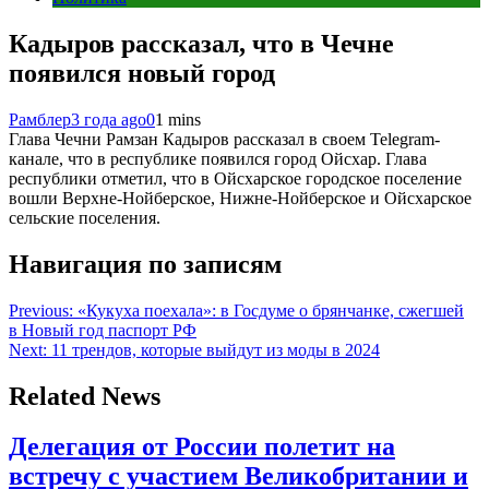
Кадыров рассказал, что в Чечне
появился новый город
Рамблер
3 года ago
0
1 mins
Глава Чечни Рамзан Кадыров рассказал в своем Telegram-
канале, что в республике появился город Ойсхар. Глава
республики отметил, что в Ойсхарское городское поселение
вошли Верхне-Нойберское, Нижне-Нойберское и Ойсхарское
сельские поселения.
Навигация по записям
Previous:
«Кукуха поехала»: в Госдуме о брянчанке, сжегшей
в Новый год паспорт РФ
Next:
11 трендов, которые выйдут из моды в 2024
Related News
Делегация от России полетит на
встречу с участием Великобритании и