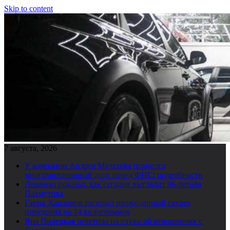
Skip to content
7 августа, 2026
У компании Андрея Малахова появился
многомиллионный долг перед ФНС: подробности
Лещенко показал, как сегодня выглядит 96-летняя
Пахмутова
Гарик Харламов раскрыл неожиданный секрет
похудения на 14 килограммов
Яна Пилецкая ответила на слухи об отношениях с