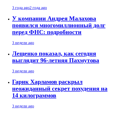
3 года ago
2 года ago
У компании Андрея Малахова
появился многомиллионный долг
перед ФНС: подробности
3 недели ago
Лещенко показал, как сегодня
выглядит 96-летняя Пахмутова
3 недели ago
Гарик Харламов раскрыл
неожиданный секрет похудения на
14 килограммов
3 недели ago