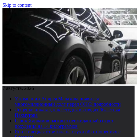
Skip to content
7 августа, 2026
У компании Андрея Малахова появился
многомиллионный долг перед ФНС: подробности
Лещенко показал, как сегодня выглядит 96-летняя
Пахмутова
Гарик Харламов раскрыл неожиданный секрет
похудения на 14 килограммов
Яна Пилецкая ответила на слухи об отношениях с