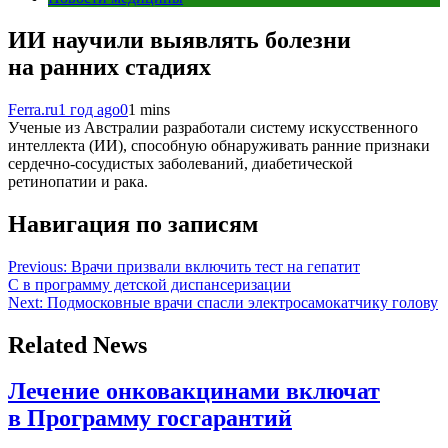
ИИ научили выявлять болезни
на ранних стадиях
Ferra.ru
1 год ago
0
1 mins
Ученые из Австралии разработали систему искусственного
интеллекта (ИИ), способную обнаруживать ранние признаки
сердечно-сосудистых заболеваний, диабетической
ретинопатии и рака.
Навигация по записям
Previous:
Врачи призвали включить тест на гепатит
С в программу детской диспансеризации
Next:
Подмосковные врачи спасли электросамокатчику голову
Related News
Лечение онковакцинами включат
в Программу госгарантий