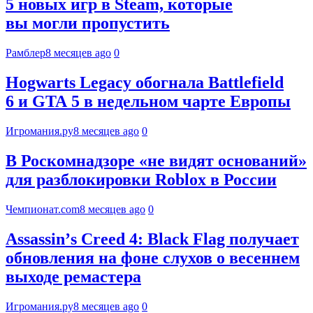
5 новых игр в Steam, которые
вы могли пропустить
Рамблер
8 месяцев ago
0
Hogwarts Legacy обогнала Battlefield
6 и GTA 5 в недельном чарте Европы
Игромания.ру
8 месяцев ago
0
В Роскомнадзоре «не видят оснований»
для разблокировки Roblox в России
Чемпионат.com
8 месяцев ago
0
Assassinʼs Creed 4: Black Flag получает
обновления на фоне слухов о весеннем
выходе ремастера
Игромания.ру
8 месяцев ago
0