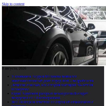
Skip to content
8 августа, 2026
У компании Андрея Малахова появился
многомиллионный долг перед ФНС: подробности
Лещенко показал, как сегодня выглядит 96-летняя
Пахмутова
Гарик Харламов раскрыл неожиданный секрет
похудения на 14 килограммов
Яна Пилецкая ответила на слухи об отношениях с