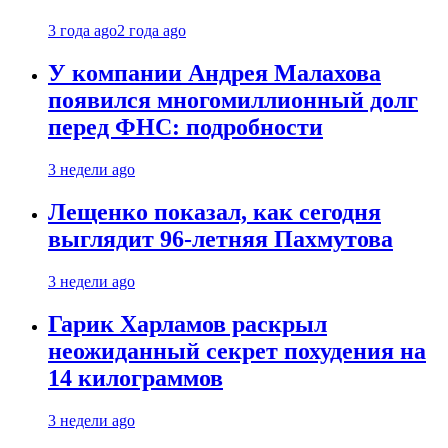
3 года ago
2 года ago
У компании Андрея Малахова
появился многомиллионный долг
перед ФНС: подробности
3 недели ago
Лещенко показал, как сегодня
выглядит 96-летняя Пахмутова
3 недели ago
Гарик Харламов раскрыл
неожиданный секрет похудения на
14 килограммов
3 недели ago