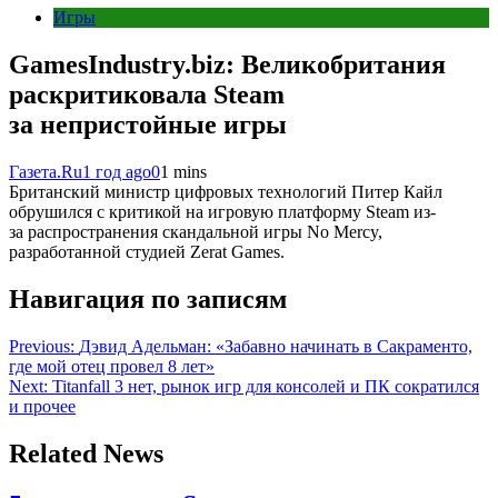
Игры
GamesIndustry.biz: Великобритания
раскритиковала Steam
за непристойные игры
Газета.Ru
1 год ago
0
1 mins
Британский министр цифровых технологий Питер Кайл
обрушился с критикой на игровую платформу Steam из-
за распространения скандальной игры No Mercy,
разработанной студией Zerat Games.
Навигация по записям
Previous:
Дэвид Адельман: «Забавно начинать в Сакраменто,
где мой отец провел 8 лет»
Next:
Titanfall 3 нет, рынок игр для консолей и ПК сократился
и прочее
Related News